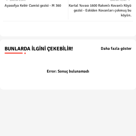
Ayasofya Kebir Camisi gezisi - M 360
Kartal Yuvası 1600 Rakımlı Kovanlı Köyü
ter
tsap
gezisi - Eskiden Kovanları çokmuş bu
köyün.
p
BUNLARDA İLGINI ÇEKEBILIR!
Daha fazla göster
Error:
Sonuç bulunamadı