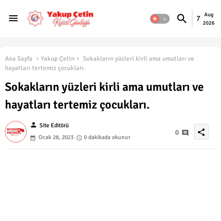
Aug
7
2026
Ana Sayfa
Yakup Çetin
Sokakların yüzleri kirli ama umutları ve
hayatları tertemiz çocukları.
Sokakların yüzleri kirli ama umutları ve
hayatları tertemiz çocukları.
person
Site Editörü
share
0
Ocak 28, 2023
0 dakikada okunur