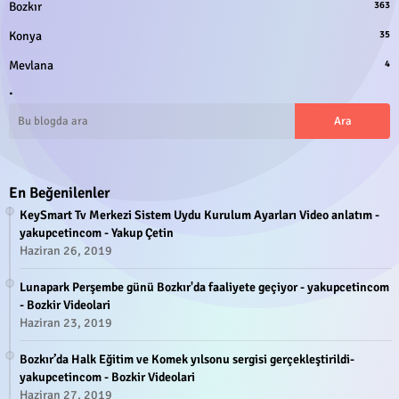
Bozkır
363
Konya
35
Mevlana
4
.
En Beğenilenler
KeySmart Tv Merkezi Sistem Uydu Kurulum Ayarları Video anlatım -
yakupcetincom - Yakup Çetin
Haziran 26, 2019
Lunapark Perşembe günü Bozkır'da faaliyete geçiyor - yakupcetincom
- Bozkir Videolari
Haziran 23, 2019
Bozkır’da Halk Eğitim ve Komek yılsonu sergisi gerçekleştirildi-
yakupcetincom - Bozkir Videolari
Haziran 27, 2019