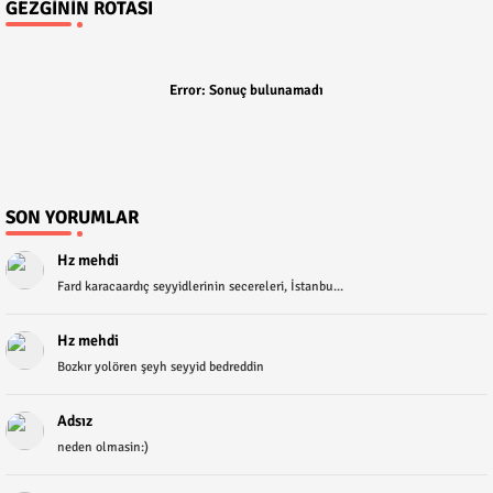
GEZGININ ROTASI
Error:
Sonuç bulunamadı
SON YORUMLAR
Hz mehdi
Fard karacaardıç seyyidlerinin secereleri, İstanbu...
Hz mehdi
Bozkır yolören şeyh seyyid bedreddin
Adsız
neden olmasin:)