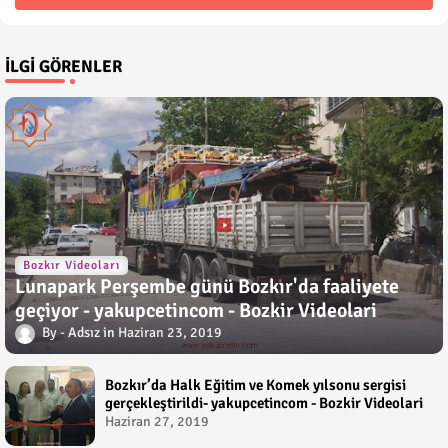
İLGI GÖRENLER
Bozkır Videoları
Lunapark Perşembe günü Bozkır'da faaliyete
geçiyor - yakupcetincom - Bozkir Videolari
Adsız
Haziran 23, 2019
Bozkır’da Halk Eğitim ve Komek yılsonu sergisi
gerçekleştirildi- yakupcetincom - Bozkir Videolari
Haziran 27, 2019