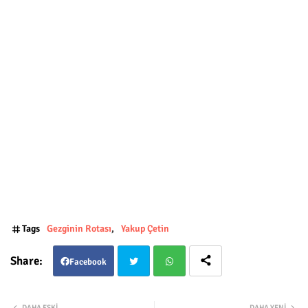
Tags
Gezginin Rotası
Yakup Çetin
Facebook
Twit
Wha
DAHA ESKI
DAHA YENI