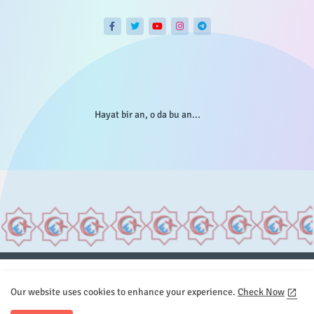
Hayat bir an, o da bu an...
Anasayfa
Hakkımızda
Gizlilik Telif
İstatistikler
Our website uses cookies to enhance your experience.
Check Now
Sitemap
İletişim