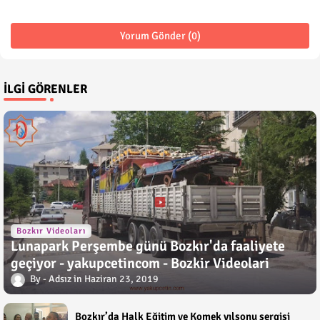
Yorum Gönder (0)
İLGI GÖRENLER
Bozkır Videoları
Lunapark Perşembe günü Bozkır'da faaliyete
geçiyor - yakupcetincom - Bozkir Videolari
Adsız
Haziran 23, 2019
Bozkır’da Halk Eğitim ve Komek yılsonu sergisi