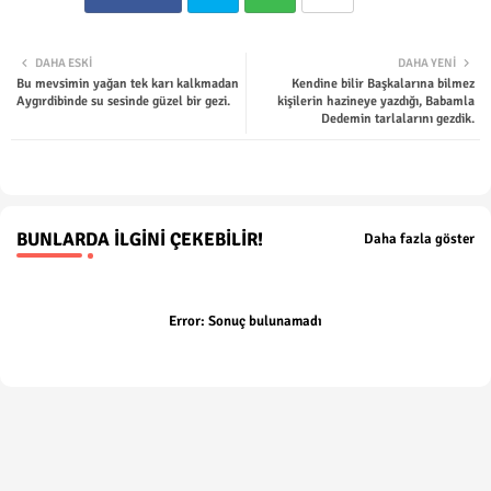
Twit
Wha
DAHA ESKI
DAHA YENI
Bu mevsimin yağan tek karı kalkmadan
Kendine bilir Başkalarına bilmez
ter
tsap
Aygırdibinde su sesinde güzel bir gezi.
kişilerin hazineye yazdığı, Babamla
Dedemin tarlalarını gezdik.
p
BUNLARDA İLGINI ÇEKEBILIR!
Daha fazla göster
Error:
Sonuç bulunamadı