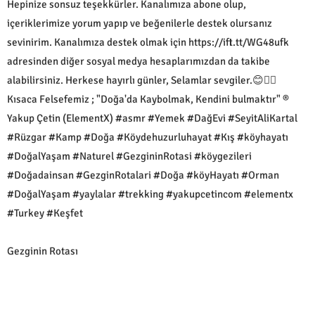
Hepinize sonsuz teşekkürler. Kanalımıza abone olup,
içeriklerimize yorum yapıp ve beğenilerle destek olursanız
sevinirim. Kanalımıza destek olmak için https://ift.tt/WG48ufk
adresinden diğer sosyal medya hesaplarımızdan da takibe
alabilirsiniz. Herkese hayırlı günler, Selamlar sevgiler.😊🙋‍♂️
Kısaca Felsefemiz ; "Doğa'da Kaybolmak, Kendini bulmaktır" ®
Yakup Çetin (ElementX) #asmr #Yemek #DağEvi #SeyitAliKartal
#Rüzgar #Kamp #Doğa #Köydehuzurluhayat #Kış #köyhayatı
#DoğalYaşam #Naturel #GezgininRotasi #köygezileri
#Doğadainsan #GezginRotalari #Doğa #köyHayatı #Orman
#DoğalYaşam #yaylalar #trekking #yakupcetincom #elementx
#Turkey #Keşfet
Gezginin Rotası