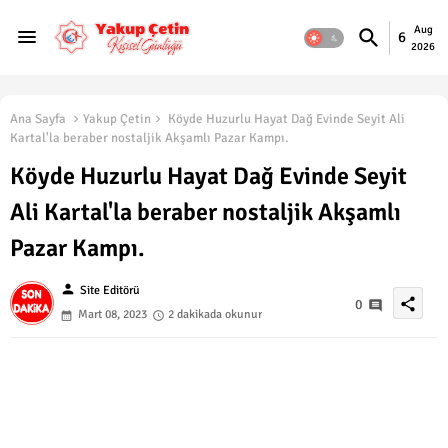
Aug
6
2026
Ana Sayfa
Yakup Çetin
Köyde Huzurlu Hayat Dağ Evinde Seyit Ali
Kartal'la beraber nostaljik Akşamlı Pazar Kampı.
Köyde Huzurlu Hayat Dağ Evinde Seyit
Ali Kartal'la beraber nostaljik Akşamlı
Pazar Kampı.
person
Site Editörü
share
0
Mart 08, 2023
2 dakikada okunur