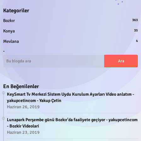
Kategoriler
Bozkır
363
Konya
35
Mevlana
4
.
En Beğenilenler
KeySmart Tv Merkezi Sistem Uydu Kurulum Ayarları Video anlatım -
yakupcetincom - Yakup Çetin
Haziran 26, 2019
Lunapark Perşembe günü Bozkır'da faaliyete geçiyor - yakupcetincom
- Bozkir Videolari
Haziran 23, 2019