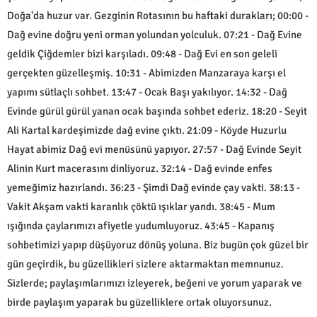
Doğa'da huzur var. Gezginin Rotasının bu haftaki durakları; 00:00 -
Dağ evine doğru yeni orman yolundan yolculuk. 07:21 - Dağ Evine
geldik Çiğdemler bizi karşıladı. 09:48 - Dağ Evi en son geleli
gerçekten güzelleşmiş. 10:31 - Abimizden Manzaraya karşı el
yapımı sütlaçlı sohbet. 13:47 - Ocak Başı yakılıyor. 14:32 - Dağ
Evinde gürül gürül yanan ocak başında sohbet ederiz. 18:20 - Seyit
Ali Kartal kardeşimizde dağ evine çıktı. 21:09 - Köyde Huzurlu
Hayat abimiz Dağ evi menüsünü yapıyor. 27:57 - Dağ Evinde Seyit
Alinin Kurt macerasını dinliyoruz. 32:14 - Dağ evinde enfes
yemeğimiz hazırlandı. 36:23 - Şimdi Dağ evinde çay vakti. 38:13 -
Vakit Akşam vakti karanlık çöktü ışıklar yandı. 38:45 - Mum
ışığında çaylarımızı afiyetle yudumluyoruz. 43:45 - Kapanış
sohbetimizi yapıp düşüyoruz dönüş yoluna. Biz bugün çok güzel bir
gün geçirdik, bu güzellikleri sizlere aktarmaktan memnunuz.
Sizlerde; paylaşımlarımızı izleyerek, beğeni ve yorum yaparak ve
birde paylaşım yaparak bu güzelliklere ortak oluyorsunuz.