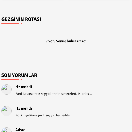
GEZGININ ROTASI
Error:
Sonuç bulunamadı
SON YORUMLAR
Hz mehdi
Fard karacaardıç seyyidlerinin secereleri, İstanbu...
Hz mehdi
Bozkır yolören şeyh seyyid bedreddin
Adsız