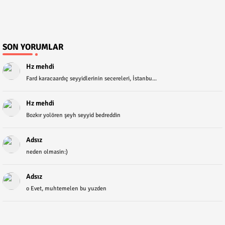
SON YORUMLAR
Hz mehdi
Fard karacaardıç seyyidlerinin secereleri, İstanbu...
Hz mehdi
Bozkır yolören şeyh seyyid bedreddin
Adsız
neden olmasin:)
Adsız
o Evet, muhtemelen bu yuzden