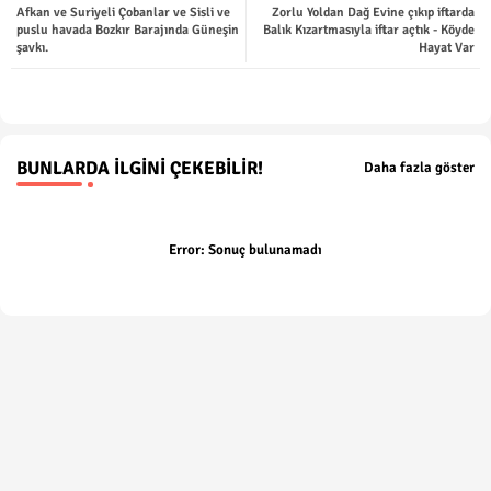
Afkan ve Suriyeli Çobanlar ve Sisli ve
Zorlu Yoldan Dağ Evine çıkıp iftarda
ter
tsap
puslu havada Bozkır Barajında Güneşin
Balık Kızartmasıyla iftar açtık - Köyde
şavkı.
Hayat Var
p
BUNLARDA İLGINI ÇEKEBILIR!
Daha fazla göster
Error:
Sonuç bulunamadı