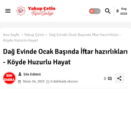
Aug
8
2026
Ana Sayfa
Yakup Çetin
Dağ Evinde Ocak Başında İftar hazırlıkları -
Köyde Huzurlu Hayat
Dağ Evinde Ocak Başında İftar hazırlıkları
- Köyde Huzurlu Hayat
person
Site Editörü
share
0
Nisan 04, 2023
0 dakikada okunur