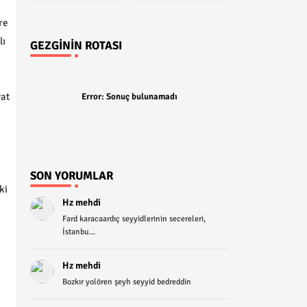
re
lı
GEZGININ ROTASI
yat
Error:
Sonuç bulunamadı
SON YORUMLAR
ki
Hz mehdi
Fard karacaardıç seyyidlerinin secereleri,
İstanbu...
Hz mehdi
Bozkır yolören şeyh seyyid bedreddin