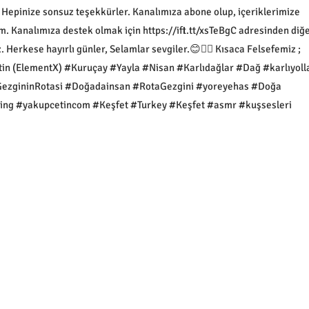
 Hepinize sonsuz teşekkürler. Kanalımıza abone olup, içeriklerimize
m. Kanalımıza destek olmak için https://ift.tt/xsTeBgC adresinden diğ
 Herkese hayırlı günler, Selamlar sevgiler.😊🙋‍♂️ Kısaca Felsefemiz ;
tin (ElementX) #Kuruçay #Yayla #Nisan #Karlıdağlar #Dağ #karlıyoll
ezgininRotasi #Doğadainsan #RotaGezgini #yoreyehas #Doğa
ng #yakupcetincom #Keşfet #Turkey #Keşfet #asmr #kuşsesleri