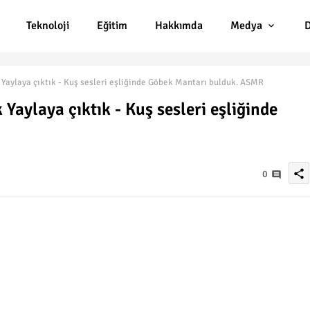
Teknoloji
Eğitim
Hakkımda
Medya
D
Yaylaya çıktık - Kuş sesleri eşliğinde Göbek Mantarı bulduk. ASMR
aylaya çıktık - Kuş sesleri eşliğinde
share
0