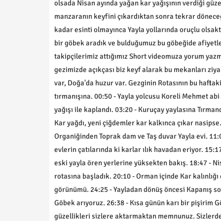
olsada Nisan ayında yağan kar yağışının verdiği güze
manzaranın keyfini çıkardıktan sonra tekrar döneceğ
kadar esinti olmayınca Yayla yollarında oruçlu olsakt
bir göbek aradık ve bulduğumuz bu göbeğide afiyetle
takipçilerimiz attığımız Short videomuza yorum y
gezimizde açıkçası biz keyf alarak bu mekanları ziya
var, Doğa'da huzur var. Gezginin Rotasının bu haftak
tırmanışına. 00:50 - Yayla yolcusu Koreli Mehmet abi 
yağışı ile kaplandı. 03:20 - Kuruçay yaylasına Tırman
Kar yağdı, yeni çiğdemler kar kalkınca çıkar nasipse.
Organiğinden Toprak dam ve Taş duvar Yayla evi. 11:0
evlerin çatılarında ki karlar ılık havadan eriyor. 15:1
eski yayla ören yerlerine yüksekten bakış. 18:47 - 
rotasına başladık. 20:10 - Orman içinde Kar kalınlığı
görünümü. 24:25 - Yayladan dönüş öncesi Kapanış soh
Göbek arıyoruz. 26:38 - Kısa günün karı bir pişirim G
güzellikleri sizlere aktarmaktan memnunuz. Sizlerde