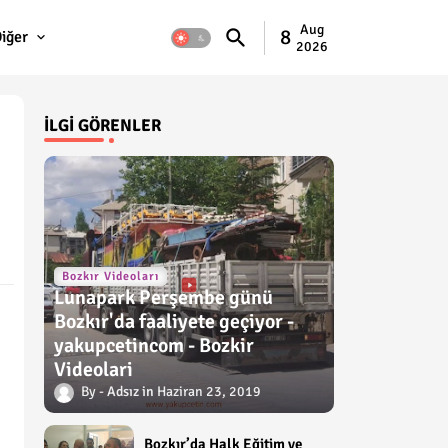
Aug
8
iğer
2026
İLGI GÖRENLER
Bozkır Videoları
Lunapark Perşembe günü
Bozkır'da faaliyete geçiyor -
yakupcetincom - Bozkir
Videolari
Adsız
Haziran 23, 2019
Bozkır’da Halk Eğitim ve