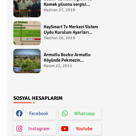
Komek yılsonu sergisi
gerçekleştirildi-
Haziran 27, 2019
yakupcetincom - Bozkir
Videolari
KeySmart Tv Merkezi Sistem
Uydu Kurulum Ayarları
Video anlatım -
Haziran 26, 2019
yakupcetincom - Yakup
Çetin
Armutlu Bozkır Armutlu
Köyünde Pekmezin
Hikayesi:Gezen Bilir Kontv
Kasım 22, 2011
SOSYAL HESAPLARIM
Facebook
Whatsapp
Instagram
Youtube