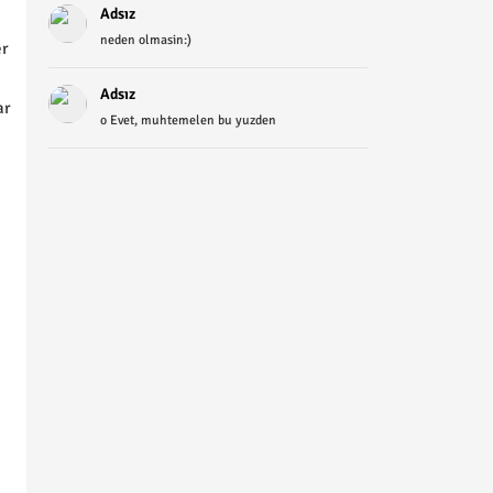
Adsız
neden olmasin:)
er
Adsız
ar
o Evet, muhtemelen bu yuzden