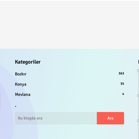
Kategoriler
Bozkır
363
Konya
35
Mevlana
4
.