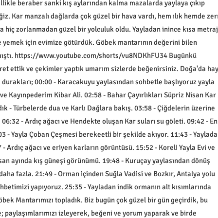
llikle beraber sanki kış aylarından kalma mazalarda yaylaya çıkıp
iz. Kar manzalı dağlarda çok güzel bir hava vardı, hem ılık hemde zer
a hiç zorlanmadan güzel bir yolculuk oldu. Yayladan inince kısa metraj
 yemek için evimize götürdük. Göbek mantarının değerini bilen
azmıştı. https://www.youtube.com/shorts/vu8NDKhFU34 Bugünkü
ret ettik ve çekimler yaptık umarım sizlerde beğenirsiniz. Doğa'da ha
i durakları; 00:00 - Karacakuyu yaylasından sohbetle başlıyoruz yayla
ve Kayınpederim Kibar Ali. 02:58 - Bahar Çayırlıkları Süpriz Nisan Kar
dık - Türbelerde dua ve Karlı Dağlara bakış. 03:58 - Çiğdelerin üzerine
 06:32 - Ardıç ağacı ve Hendekte oluşan Kar suları su göleti. 09:42 - En
3 - Yayla Çoban Çeşmesi berekeetli bir şekilde akıyor. 11:43 - Yaylada
7 - Ardıç ağacı ve eriyen karların görüntüsü. 15:52 - Koreli Yayla Evi ve
Nisan ayında kış güneşi görünümü. 19:48 - Kuruçay yaylasından dönüş
 daha fazla. 21:49 - Orman içinden Suğla Vadisi ve Bozkır, Antalya yolu
betimizi yapıyoruz. 25:35 - Yayladan indik ormanın alt kısımlarında
öbek Mantarımızı topladık. Biz bugün çok güzel bir gün geçirdik, bu
; paylaşımlarımızı izleyerek, beğeni ve yorum yaparak ve birde