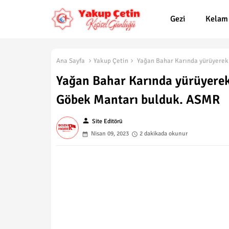
Gezi
Kelam
Ana Sayfa
Yakup Çetin
Yağan Bahar Karında yürüyerek 
Yağan Bahar Karında yürüyerek Y
Göbek Mantarı bulduk. ASMR
person
Site Editörü
Nisan 09, 2023
2 dakikada okunur