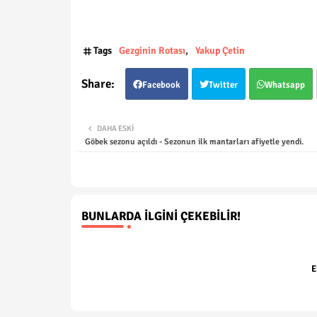
Tags
Gezginin Rotası
Yakup Çetin
Facebook
Twitter
Whatsapp
DAHA ESKI
Göbek sezonu açıldı - Sezonun ilk mantarları afiyetle yendi.
BUNLARDA İLGINI ÇEKEBILIR!
E