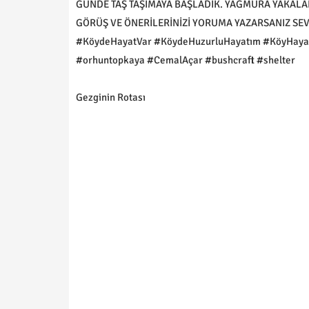
GÜNDE TAŞ TAŞIMAYA BAŞLADIK. YAĞMURA YAKALANIN
GÖRÜŞ VE ÖNERİLERİNİZİ YORUMA YAZARSANIZ SEVİNİ
#KöydeHayatVar #KöydeHuzurluHayatım #KöyHayat
#orhuntopkaya #CemalAçar #bushcraft #shelter
Gezginin Rotası