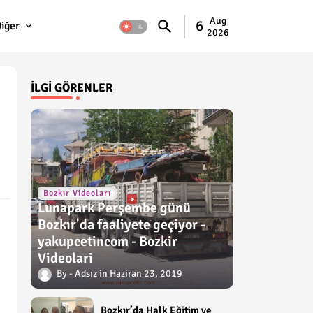
Aug
6
iğer
2026
İLGI GÖRENLER
Bozkır Videoları
Lunapark Perşembe günü
Bozkır'da faaliyete geçiyor -
yakupcetincom - Bozkir
Videolari
Adsız
Haziran 23, 2019
Bozkır’da Halk Eğitim ve