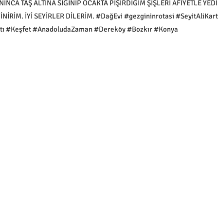
CA TAŞ ALTINA SIĞINIP OCAKTA PİŞİRDİĞİM ŞİŞLERİ AFİYETLE YEDİ
RİM. İYİ SEYİRLER DİLERİM. #DağEvi #gezgininrotasi #SeyitAliKart
ı #Keşfet #AnadoludaZaman #Dereköy #Bozkır #Konya