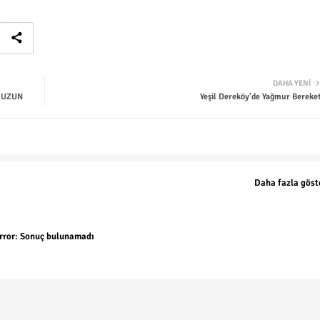
DAHA YENI
MUZUN
Yeşil Dereköy'de Yağmur Bereket
Daha fazla göst
rror:
Sonuç bulunamadı