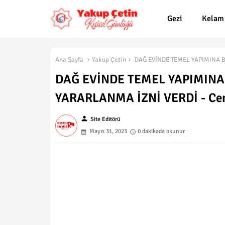
Gezi
Kelam
Ana Sayfa
Yakup Çetin
DAĞ EVİNDE TEMEL YAPIMINA B
DAĞ EVİNDE TEMEL YAPIMIN
YARARLANMA İZNİ VERDİ - Ce
person
Site Editörü
Mayıs 31, 2023
0 dakikada okunur