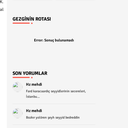
K.
al
GEZGININ ROTASI
Error:
Sonuç bulunamadı
SON YORUMLAR
Hz mehdi
Fard karacaardıç seyyidlerinin secereleri,
İstanbu...
Hz mehdi
Bozkır yolören şeyh seyyid bedreddin