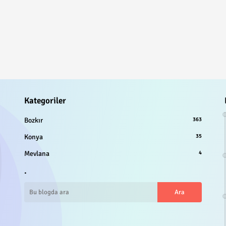
Kategoriler
Bozkır
363
Konya
35
Mevlana
4
.