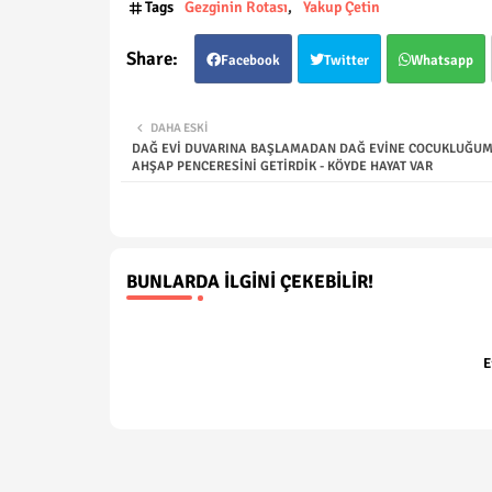
Tags
Gezginin Rotası
Yakup Çetin
Facebook
Twitter
Whatsapp
DAHA ESKI
DAĞ EVİ DUVARINA BAŞLAMADAN DAĞ EVİNE COCUKLUĞU
AHŞAP PENCERESİNİ GETİRDİK - KÖYDE HAYAT VAR
BUNLARDA İLGINI ÇEKEBILIR!
E