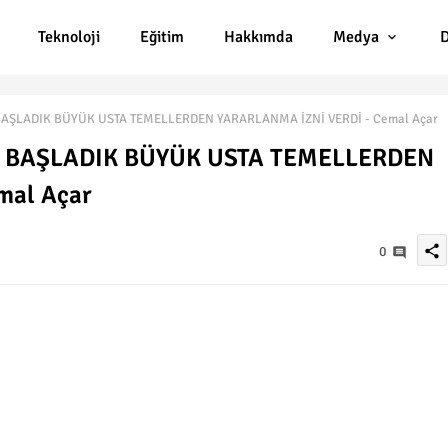
Teknoloji
Eğitim
Hakkımda
Medya
D
AŞLADIK BÜYÜK USTA TEMELLERDEN YARARLANMA İZNİ VERDİ - Cemal Açar
A BAŞLADIK BÜYÜK USTA TEMELLERDEN
mal Açar
share
0