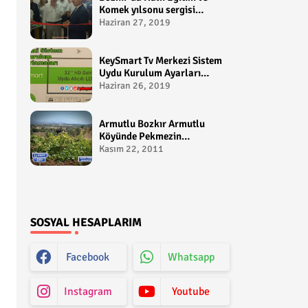
Komek yılsonu sergisi
gerçekleştirildi-
Haziran 27, 2019
yakupcetincom - Bozkir
Videolari
KeySmart Tv Merkezi Sistem
Uydu Kurulum Ayarları
Video anlatım -
Haziran 26, 2019
yakupcetincom - Yakup
Çetin
Armutlu Bozkır Armutlu
Köyünde Pekmezin
Hikayesi:Gezen Bilir Kontv
Kasım 22, 2011
SOSYAL HESAPLARIM
Facebook
Whatsapp
Instagram
Youtube