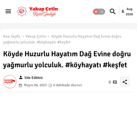
Aug
6
2026
Ana Sayfa
Yakup Çetin
Köyde Huzurlu Hayatım Dağ Evine doğru
yağmurlu yolculuk. #köyhayatı #keşfet
Köyde Huzurlu Hayatım Dağ Evine doğru
yağmurlu yolculuk. #köyhayatı #keşfet
person
Site Editörü
share
0
Mayıs 06, 2023
0 dakikada okunur