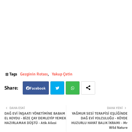
Tags
Gezginin Rotası
Yakup Çetin
Facebook
Twit
Wha
DAHA ESKI
DAHA YENI
DAĞ EVİ İNŞAATI YÖNETİMİNE BABAM
YAĞMUR SESİ TERAPİSİ EŞLİĞİNDE
ter
tsap
EL KOYDU - BİZE ÇAY DEMLEYİP YEMEK
DAĞ EVİ YOLCULUĞU - KÖYDE
HAZIRLAMAK DÜŞTÜ - Atik Ailesi
HUZURLU HAYAT BALIK İKRAMI - Mr
Wild Nature
p