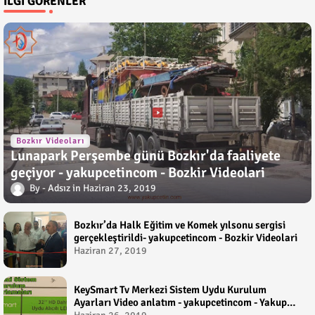
İLGI GÖRENLER
Bozkır Videoları
Lunapark Perşembe günü Bozkır'da faaliyete
geçiyor - yakupcetincom - Bozkir Videolari
Adsız
Haziran 23, 2019
Bozkır’da Halk Eğitim ve Komek yılsonu sergisi
gerçekleştirildi- yakupcetincom - Bozkir Videolari
Haziran 27, 2019
KeySmart Tv Merkezi Sistem Uydu Kurulum
Ayarları Video anlatım - yakupcetincom - Yakup
Çetin