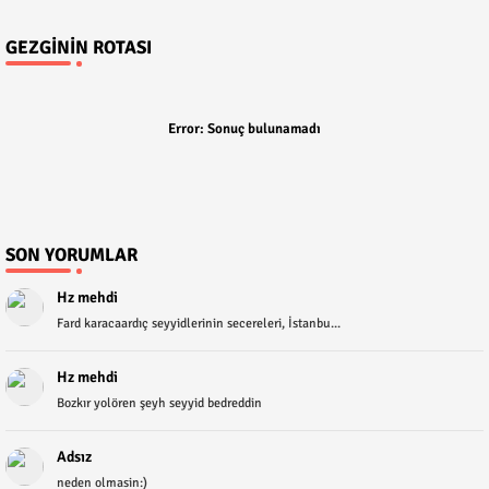
GEZGININ ROTASI
Error:
Sonuç bulunamadı
SON YORUMLAR
Hz mehdi
Fard karacaardıç seyyidlerinin secereleri, İstanbu...
Hz mehdi
Bozkır yolören şeyh seyyid bedreddin
Adsız
neden olmasin:)