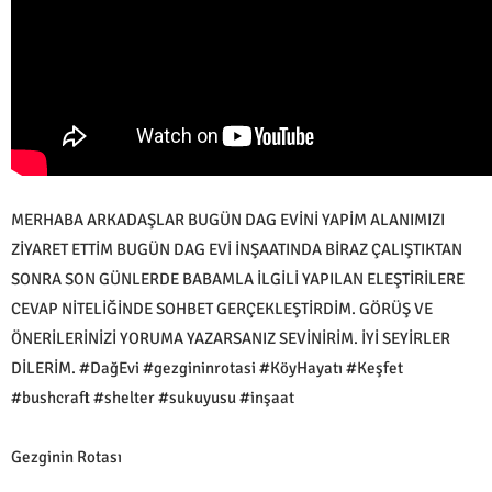
MERHABA ARKADAŞLAR BUGÜN DAG EVİNİ YAPİM ALANIMIZI
ZİYARET ETTİM BUGÜN DAG EVİ İNŞAATINDA BİRAZ ÇALIŞTIKTAN
SONRA SON GÜNLERDE BABAMLA İLGİLİ YAPILAN ELEŞTİRİLERE
CEVAP NİTELİĞİNDE SOHBET GERÇEKLEŞTİRDİM. GÖRÜŞ VE
ÖNERİLERİNİZİ YORUMA YAZARSANIZ SEVİNİRİM. İYİ SEYİRLER
DİLERİM. #DağEvi #gezgininrotasi #KöyHayatı #Keşfet
#bushcraft #shelter #sukuyusu #inşaat
Gezginin Rotası