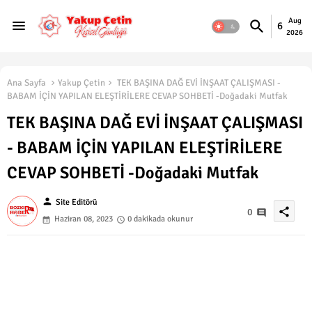
Aug
6
2026
Ana Sayfa
Yakup Çetin
TEK BAŞINA DAĞ EVİ İNŞAAT ÇALIŞMASI -
BABAM İÇİN YAPILAN ELEŞTİRİLERE CEVAP SOHBETİ -Doğadaki Mutfak
TEK BAŞINA DAĞ EVİ İNŞAAT ÇALIŞMASI
- BABAM İÇİN YAPILAN ELEŞTİRİLERE
CEVAP SOHBETİ -Doğadaki Mutfak
person
Site Editörü
share
0
Haziran 08, 2023
0 dakikada okunur