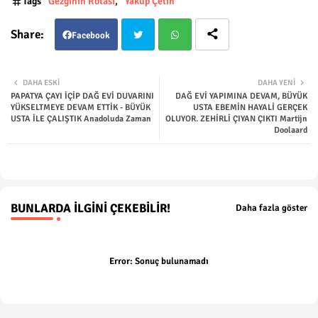
Tags
Gezginin Rotası
Yakup Çetin
Facebook
Twit
Wha
DAHA ESKI
DAHA YENI
PAPATYA ÇAYI İÇİP DAĞ EVİ DUVARINI
DAĞ EVİ YAPIMINA DEVAM, BÜYÜK
ter
tsap
YÜKSELTMEYE DEVAM ETTİK - BÜYÜK
USTA EBEMİN HAYALİ GERÇEK
USTA İLE ÇALIŞTIK Anadoluda Zaman
OLUYOR. ZEHİRLİ ÇIYAN ÇIKTI Martijn
Doolaard
p
BUNLARDA İLGINI ÇEKEBILIR!
Daha fazla göster
Error:
Sonuç bulunamadı