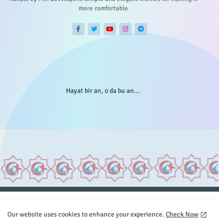
more comfortable
Hayat bir an, o da bu an...
Anasayfa
Hakkımızda
Gizlilik Telif
İstatistikler
Our website uses cookies to enhance your experience.
Check Now
Sitemap
İletişim