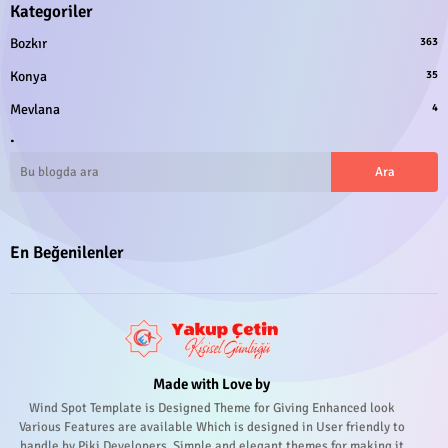
Kategoriler
Bozkır
363
Konya
35
Mevlana
4
.
En Beğenilenler
Made with Love by
Wind Spot Template is Designed Theme for Giving Enhanced look
Various Features are available Which is designed in User friendly to
handle by Piki Developers. Simple and elegant themes for making it