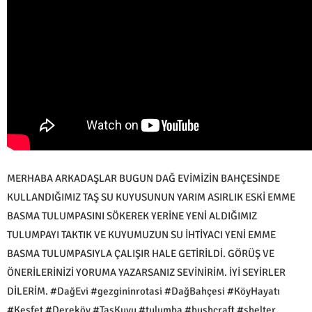
MERHABA ARKADAŞLAR BUGUN DAĞ EVİMİZİN BAHÇESİNDE
KULLANDIĞIMIZ TAŞ SU KUYUSUNUN YARIM ASIRLIK ESKİ EMME
BASMA TULUMPASINI SÖKEREK YERİNE YENİ ALDIĞIMIZ
TULUMPAYI TAKTIK VE KUYUMUZUN SU İHTİYACI YENİ EMME
BASMA TULUMPASIYLA ÇALIŞIR HALE GETİRİLDİ. GÖRÜŞ VE
ÖNERİLERİNİZİ YORUMA YAZARSANIZ SEVİNİRİM. İYİ SEYİRLER
DİLERİM. #DağEvi #gezgininrotasi #DağBahçesi #KöyHayatı
#Keşfet #Dereköy #TaşKuyu #tulumba #bushcraft #shelter