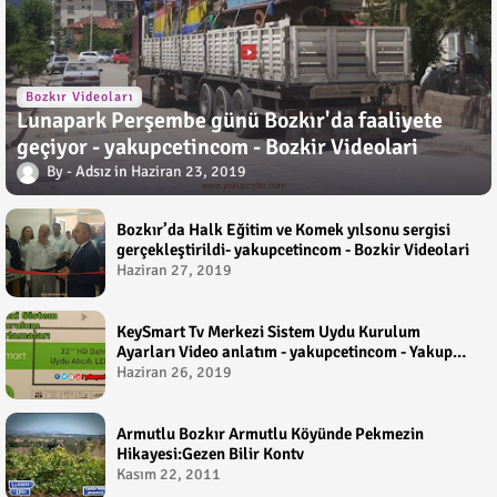
Bozkır Videoları
Lunapark Perşembe günü Bozkır'da faaliyete
geçiyor - yakupcetincom - Bozkir Videolari
Adsız
Haziran 23, 2019
Bozkır’da Halk Eğitim ve Komek yılsonu sergisi
gerçekleştirildi- yakupcetincom - Bozkir Videolari
Haziran 27, 2019
KeySmart Tv Merkezi Sistem Uydu Kurulum
Ayarları Video anlatım - yakupcetincom - Yakup
Çetin
Haziran 26, 2019
Armutlu Bozkır Armutlu Köyünde Pekmezin
Hikayesi:Gezen Bilir Kontv
Kasım 22, 2011