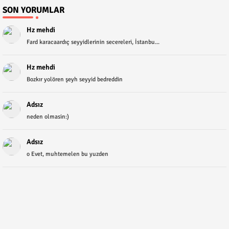
SON YORUMLAR
Hz mehdi
Fard karacaardıç seyyidlerinin secereleri, İstanbu...
Hz mehdi
Bozkır yolören şeyh seyyid bedreddin
Adsız
neden olmasin:)
Adsız
o Evet, muhtemelen bu yuzden