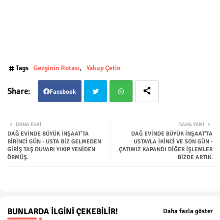
Tags
Gezginin Rotası
Yakup Çetin
Facebook
Twit
Wha
DAHA ESKI
DAHA YENI
DAĞ EVİNDE BÜYÜK İNŞAAT'TA
DAĞ EVİNDE BÜYÜK İNŞAAT'TA
ter
tsap
BİRİNCİ GÜN - USTA BİZ GELMEDEN
USTAYLA İKİNCİ VE SON GÜN -
GİRİŞ TAŞ DUVARI YIKIP YENİDEN
ÇATIMIZ KAPANDI DİĞER İŞLEMLER
ÖRMÜŞ.
BİZDE ARTIK.
p
BUNLARDA İLGINI ÇEKEBILIR!
Daha fazla göster