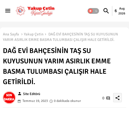
Aug
6
2026
Ana Sayfa
Yakup Çetin
DAĞ EVİ BAHÇESİNİN TAŞ SU KUYUSUNUN
YARIM ASIRLIK EMME BASMA TULUMBASI ÇALIŞIR HALE GETİRİLDİ.
DAĞ EVİ BAHÇESİNİN TAŞ SU
KUYUSUNUN YARIM ASIRLIK EMME
BASMA TULUMBASI ÇALIŞIR HALE
GETİRİLDİ.
person
Site Editörü
share
0
Temmuz 19, 2023
0 dakikada okunur