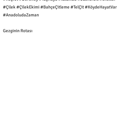
#Çilek #ÇilekEkimi #BahçeÇitleme #TelÇit #KöydeHayatVar
#AnadoludaZaman
Gezginin Rotası