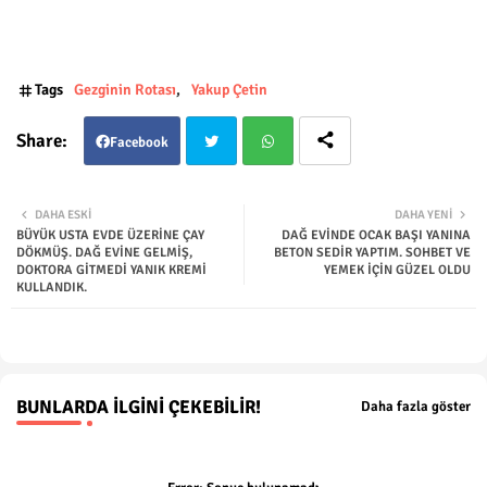
Tags
Gezginin Rotası
Yakup Çetin
Facebook
Twit
Wha
DAHA ESKI
DAHA YENI
BÜYÜK USTA EVDE ÜZERİNE ÇAY
DAĞ EVİNDE OCAK BAŞI YANINA
ter
tsap
DÖKMÜŞ. DAĞ EVİNE GELMİŞ,
BETON SEDİR YAPTIM. SOHBET VE
DOKTORA GİTMEDİ YANIK KREMİ
YEMEK İÇİN GÜZEL OLDU
KULLANDIK.
p
BUNLARDA İLGINI ÇEKEBILIR!
Daha fazla göster