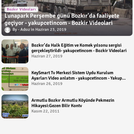
Bozkır Videoları
Lunapark Perşembe günü Bozkır'da faaliyete
geçiyor - yakupcetincom - Bozkir Videolari
Adsız
Haziran 23, 2019
Bozkır’da Halk Eğitim ve Komek yılsonu sergisi
gerçekleştirildi- yakupcetincom - Bozkir Videolari
Haziran 27, 2019
KeySmart Tv Merkezi Sistem Uydu Kurulum
Ayarları Video anlatım - yakupcetincom - Yakup
Çetin
Haziran 26, 2019
Armutlu Bozkır Armutlu Köyünde Pekmezin
Hikayesi:Gezen Bilir Kontv
Kasım 22, 2011