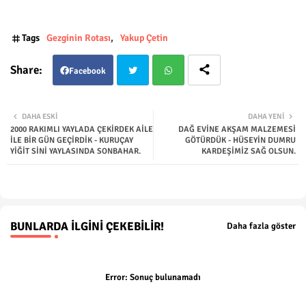
Tags
Gezginin Rotası
Yakup Çetin
Facebook
Twit
Wha
DAHA ESKI
DAHA YENI
2000 RAKIMLI YAYLADA ÇEKİRDEK AİLE
DAĞ EVİNE AKŞAM MALZEMESİ
ter
tsap
İLE BİR GÜN GEÇİRDİK - KURUÇAY
GÖTÜRDÜK - HÜSEYİN DUMRU
YİĞİT SİNİ YAYLASINDA SONBAHAR.
KARDEŞİMİZ SAĞ OLSUN.
p
BUNLARDA İLGINI ÇEKEBILIR!
Daha fazla göster
Error:
Sonuç bulunamadı