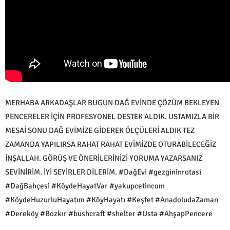
MERHABA ARKADAŞLAR BUGUN DAĞ EVİNDE ÇÖZÜM BEKLEYEN
PENCERELER İÇİN PROFESYONEL DESTEK ALDIK. USTAMIZLA BİR
MESAİ SONU DAĞ EVİMİZE GİDEREK ÖLÇÜLERİ ALDIK TEZ
ZAMANDA YAPILIRSA RAHAT RAHAT EVİMİZDE OTURABİLECEĞİZ
İNŞALLAH. GÖRÜŞ VE ÖNERİLERİNİZİ YORUMA YAZARSANIZ
SEVİNİRİM. İYİ SEYİRLER DİLERİM. #DağEvi #gezgininrotasi
#DağBahçesi #KöydeHayatVar #yakupcetincom
#KöydeHuzurluHayatım #KöyHayatı #Keşfet #AnadoludaZaman
#Dereköy #Bozkır #bushcraft #shelter #Usta #AhşapPencere