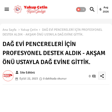
Aug
6
2026
Ana Sayfa
Yakup Çetin
DAĞ EVİ PENCERELERİ İÇİN PROFESYONEL
DESTEK ALDIK - AKŞAM ÖNÜ USTAYLA DAĞ EVİNE GİTTİK.
DAĞ EVİ PENCERELERİ İÇİN
PROFESYONEL DESTEK ALDIK - AKŞAM
ÖNÜ USTAYLA DAĞ EVİNE GİTTİK.
person
Site Editörü
share
0
Eylül 22, 2023
0 dakikada okunur