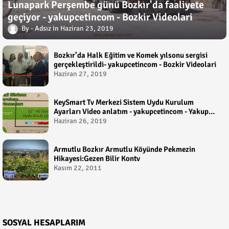
Lunapark Perşembe günü Bozkır'da faaliyete
geçiyor - yakupcetincom - Bozkir Videolari
Adsız
Haziran 23, 2019
Bozkır’da Halk Eğitim ve Komek yılsonu sergisi
gerçekleştirildi- yakupcetincom - Bozkir Videolari
Haziran 27, 2019
KeySmart Tv Merkezi Sistem Uydu Kurulum
Ayarları Video anlatım - yakupcetincom - Yakup
Çetin
Haziran 26, 2019
Armutlu Bozkır Armutlu Köyünde Pekmezin
Hikayesi:Gezen Bilir Kontv
Kasım 22, 2011
SOSYAL HESAPLARIM