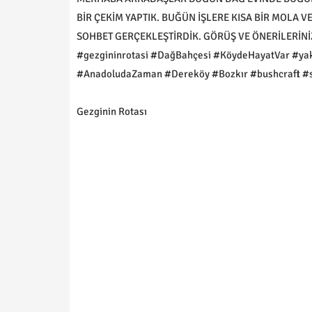
BİR ÇEKİM YAPTIK. BUĞÜN İŞLERE KISA BİR MOLA 
SOHBET GERÇEKLEŞTİRDİK. GÖRÜŞ VE ÖNERİLERİNİZİ
#gezgininrotasi #DağBahçesi #KöydeHayatVar #ya
#AnadoludaZaman #Dereköy #Bozkır #bushcraft #
Gezginin Rotası