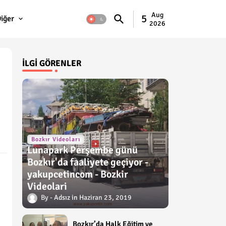
Aug
5
iğer
2026
İLGI GÖRENLER
Bozkır Videoları
Lunapark Perşembe günü
Bozkır'da faaliyete geçiyor -
yakupcetincom - Bozkir
Videolari
Adsız
Haziran 23, 2019
Bozkır’da Halk Eğitim ve