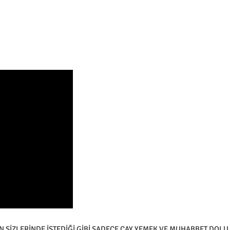
İZLERİNDE İSTEDİĞİ GİBİ SADECE ÇAY YEMEK VE MUHABBET DOLU