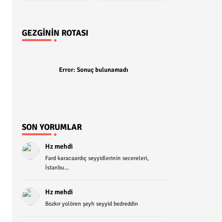
GEZGININ ROTASI
Error:
Sonuç bulunamadı
SON YORUMLAR
Hz mehdi
Fard karacaardıç seyyidlerinin secereleri,
İstanbu...
Hz mehdi
Bozkır yolören şeyh seyyid bedreddin