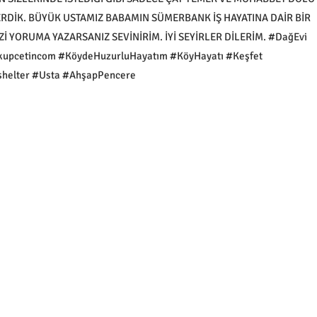
VERDİK. BÜYÜK USTAMIZ BABAMIN SÜMERBANK İŞ HAYATINA DAİR BİR
 YORUMA YAZARSANIZ SEVİNİRİM. İYİ SEYİRLER DİLERİM. #DağEvi
kupcetincom #KöydeHuzurluHayatım #KöyHayatı #Keşfet
shelter #Usta #AhşapPencere