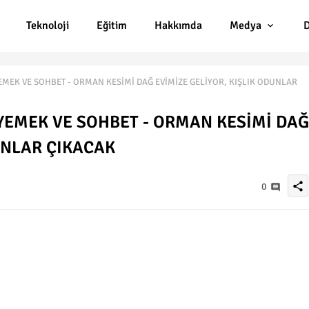
Teknoloji
Eğitim
Hakkımda
Medya
D
EMEK VE SOHBET - ORMAN KESİMİ DAĞ EVİMİZE GELİYOR, KIŞLIK ODUNLAR
 YEMEK VE SOHBET - ORMAN KESİMİ DAĞ
UNLAR ÇIKACAK
share
0