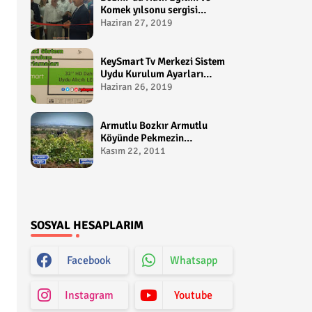
Komek yılsonu sergisi
gerçekleştirildi-
Haziran 27, 2019
yakupcetincom - Bozkir
Videolari
KeySmart Tv Merkezi Sistem
Uydu Kurulum Ayarları
Video anlatım -
Haziran 26, 2019
yakupcetincom - Yakup
Çetin
Armutlu Bozkır Armutlu
Köyünde Pekmezin
Hikayesi:Gezen Bilir Kontv
Kasım 22, 2011
SOSYAL HESAPLARIM
Facebook
Whatsapp
Instagram
Youtube