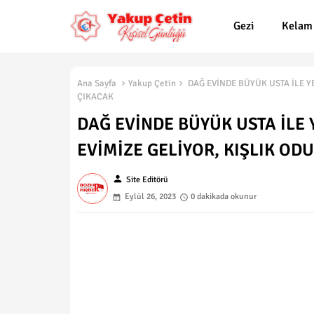
Gezi
Kelam
Ana Sayfa
Yakup Çetin
DAĞ EVİNDE BÜYÜK USTA İLE Y
ÇIKACAK
DAĞ EVİNDE BÜYÜK USTA İLE
EVİMİZE GELİYOR, KIŞLIK OD
person
Site Editörü
Eylül 26, 2023
0 dakikada okunur