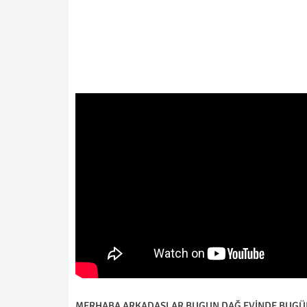
MERHABA ARKADAŞLAR BUGUN DAĞ EVİNDE BUGÜN S