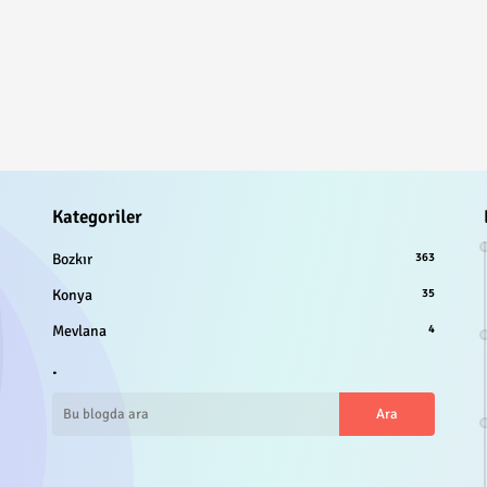
Kategoriler
Bozkır
363
Konya
35
Mevlana
4
.