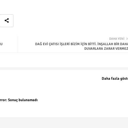
DAHA YENI
RU
DAĞ EVİ ÇATISI İŞLERİ BİZİM İÇİN BİTTİ. İNŞALLAH BİR DAH
DUVARLARA ZARAR VERMEZ
Daha fazla göst
rror:
Sonuç bulunamadı