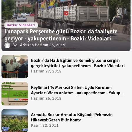
Bozkır Videoları
Lunapark Perşembe günü Bozkır'da faaliyete
geçiyor - yakupcetincom - Bozkir Videolari
Adsız
Haziran 23, 2019
Bozkır’da Halk Eğitim ve Komek yılsonu sergisi
gerçekleştirildi- yakupcetincom - Bozkir Videolari
Haziran 27, 2019
KeySmart Tv Merkezi Sistem Uydu Kurulum
Ayarları Video anlatım - yakupcetincom - Yakup
Çetin
Haziran 26, 2019
Armutlu Bozkır Armutlu Köyünde Pekmezin
Hikayesi:Gezen Bilir Kontv
Kasım 22, 2011