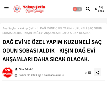
Aug
6
2026
Ana Sayfa
Yakup Çetin
DAĞ EVİNE ÖZEL YAPIM KUZUNELİ SAÇ ODUN
SOBASI ALDIK - KIŞIN DAĞ EVİ AKŞAMLARI DAHA SICAK OLACAK.
DAĞ EVİNE ÖZEL YAPIM KUZUNELİ SAÇ
ODUN SOBASI ALDIK - KIŞIN DAĞ EVİ
AKŞAMLARI DAHA SICAK OLACAK.
person
Site Editörü
share
0
Kasım 02, 2023
0 dakikada okunur