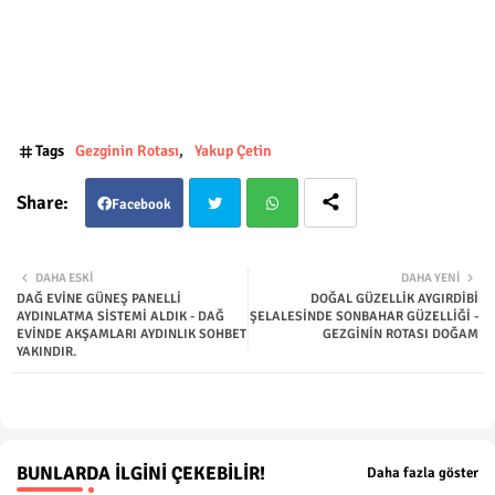
Tags
Gezginin Rotası
Yakup Çetin
Facebook
Twit
Wha
DAHA ESKI
DAHA YENI
DAĞ EVİNE GÜNEŞ PANELLİ
DOĞAL GÜZELLİK AYGIRDİBİ
ter
tsap
AYDINLATMA SİSTEMİ ALDIK - DAĞ
ŞELALESİNDE SONBAHAR GÜZELLİĞİ -
EVİNDE AKŞAMLARI AYDINLIK SOHBET
GEZGİNİN ROTASI DOĞAM
YAKINDIR.
p
BUNLARDA İLGINI ÇEKEBILIR!
Daha fazla göster