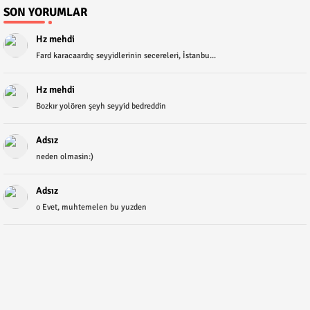
SON YORUMLAR
Hz mehdi
Fard karacaardıç seyyidlerinin secereleri, İstanbu...
Hz mehdi
Bozkır yolören şeyh seyyid bedreddin
Adsız
neden olmasin:)
Adsız
o Evet, muhtemelen bu yuzden