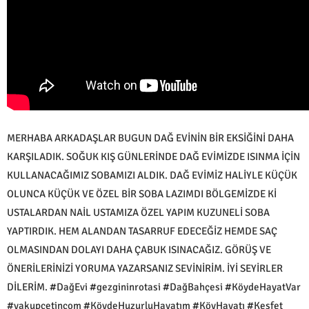
MERHABA ARKADAŞLAR BUGUN DAĞ EVİNİN BİR EKSİĞİNİ DAHA
KARŞILADIK. SOĞUK KIŞ GÜNLERİNDE DAĞ EVİMİZDE ISINMA İÇİN
KULLANACAĞIMIZ SOBAMIZI ALDIK. DAĞ EVİMİZ HALİYLE KÜÇÜK
OLUNCA KÜÇÜK VE ÖZEL BİR SOBA LAZIMDI BÖLGEMİZDE Kİ
USTALARDAN NAİL USTAMIZA ÖZEL YAPIM KUZUNELİ SOBA
YAPTIRDIK. HEM ALANDAN TASARRUF EDECEĞİZ HEMDE SAÇ
OLMASINDAN DOLAYI DAHA ÇABUK ISINACAĞIZ. GÖRÜŞ VE
ÖNERİLERİNİZİ YORUMA YAZARSANIZ SEVİNİRİM. İYİ SEYİRLER
DİLERİM. #DağEvi #gezgininrotasi #DağBahçesi #KöydeHayatVar
#yakupcetincom #KöydeHuzurluHayatım #KöyHayatı #Keşfet