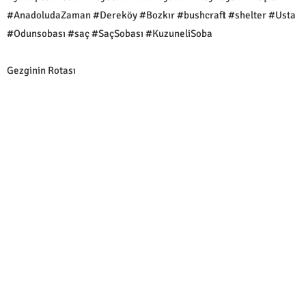
#AnadoludaZaman #Dereköy #Bozkır #bushcraft #shelter #Usta
#Odunsobası #saç #SaçSobası #KuzuneliSoba
Gezginin Rotası