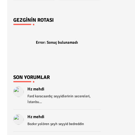
GEZGININ ROTASI
Error:
Sonuç bulunamadı
SON YORUMLAR
Hz mehdi
Fard karacaardıç seyyidlerinin secereleri,
İstanbu...
Hz mehdi
Bozkır yolören şeyh seyyid bedreddin