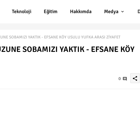
Teknoloji
Eğitim
Hakkımda
Medya
D
ZUNE SOBAMIZI YAKTIK - EFSANE KÖY USULU YUFKA ARASI ZİYAFET
UZUNE SOBAMIZI YAKTIK - EFSANE KÖY
share
0