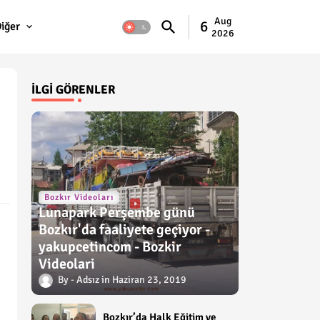
Aug
6
iğer
2026
İLGI GÖRENLER
Bozkır Videoları
Lunapark Perşembe günü
Bozkır'da faaliyete geçiyor -
yakupcetincom - Bozkir
Videolari
Adsız
Haziran 23, 2019
Bozkır’da Halk Eğitim ve