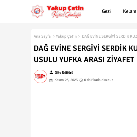
Gezi
Kelam
Ana Sayfa
Yakup Çetin
DAĞ EVİNE SERGİYİ SERDİK KU
DAĞ EVİNE SERGİYİ SERDİK K
USULU YUFKA ARASI ZİYAFET
person
Site Editörü
Kasım 23, 2023
0 dakikada okunur