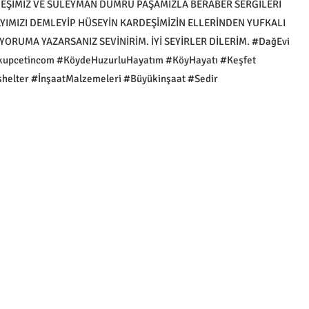
DEŞİMİZ VE SÜLEYMAN DUMRU PAŞAMIZLA BERABER SERGİLERİ
YIMIZI DEMLEYİP HÜSEYİN KARDEŞİMİZİN ELLERİNDEN YUFKALI
 YORUMA YAZARSANIZ SEVİNİRİM. İYİ SEYİRLER DİLERİM. #DağEvi
kupcetincom #KöydeHuzurluHayatım #KöyHayatı #Keşfet
elter #İnşaatMalzemeleri #Büyükinşaat #Sedir