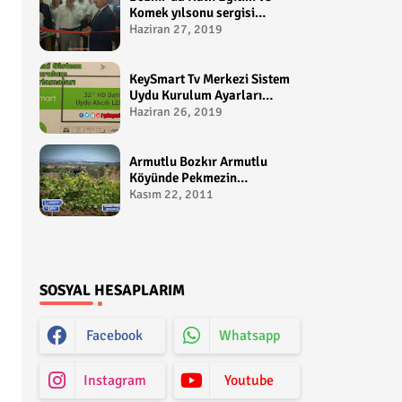
Komek yılsonu sergisi
gerçekleştirildi-
Haziran 27, 2019
yakupcetincom - Bozkir
Videolari
KeySmart Tv Merkezi Sistem
Uydu Kurulum Ayarları
Video anlatım -
Haziran 26, 2019
yakupcetincom - Yakup
Çetin
Armutlu Bozkır Armutlu
Köyünde Pekmezin
Hikayesi:Gezen Bilir Kontv
Kasım 22, 2011
SOSYAL HESAPLARIM
Facebook
Whatsapp
Instagram
Youtube