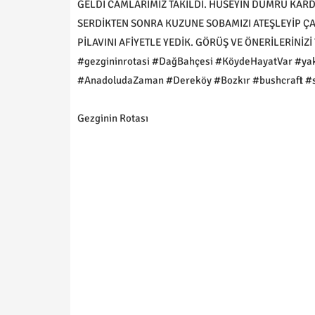
GELDİ CAMLARIMIZ TAKILDI. HÜSEYİN DUMRU KAR
SERDİKTEN SONRA KUZUNE SOBAMIZI ATEŞLEYİP ÇA
PİLAVINI AFİYETLE YEDİK. GÖRÜŞ VE ÖNERİLERİNİZİ
#gezgininrotasi #DağBahçesi #KöydeHayatVar #ya
#AnadoludaZaman #Dereköy #Bozkır #bushcraft #sh
Gezginin Rotası