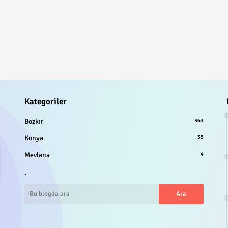
Kategoriler
Bozkır
363
Konya
35
Mevlana
4
.