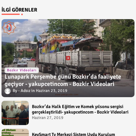
İLGI GÖRENLER
Bozkır Videoları
Lunapark Perşembe günü Bozkır'da faaliyete
geçiyor - yakupcetincom - Bozkir Videolari
Adsız
Haziran 23, 2019
Bozkır’da Halk Eğitim ve Komek yılsonu sergisi
gerçekleştirildi- yakupcetincom - Bozkir Videolari
Haziran 27, 2019
KeySmart Tv Merkezi Sistem Uydu Kurulum