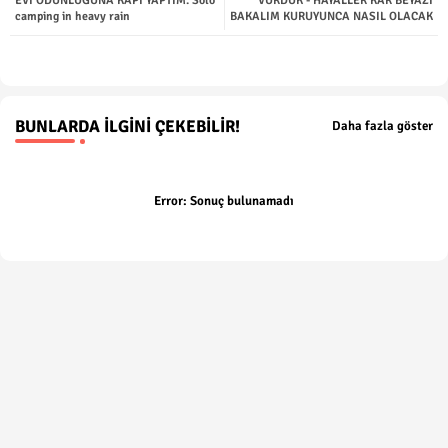
EVİ ODUNLUĞUNA KAPI YAPTIM. Solo
VURDUK - HAYALLER KAR BEYAZI
camping in heavy rain
BAKALIM KURUYUNCA NASIL OLACAK
p
BUNLARDA İLGINI ÇEKEBILIR!
Daha fazla göster
Error:
Sonuç bulunamadı