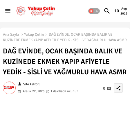
Aug
10
2026
Ana Sayfa
Yakup Çetin
DAĞ EVİNDE, OCAK BAŞINDA BALIK VE
KUZİNEDE EKMEK YAPIP AFİYETLE YEDİK - SİSLİ VE YAĞMURLU HAVA ASMR
DAĞ EVİNDE, OCAK BAŞINDA BALIK VE
KUZİNEDE EKMEK YAPIP AFİYETLE
YEDİK - SİSLİ VE YAĞMURLU HAVA ASMR
person
Site Editörü
share
0
Aralık 22, 2023
1 dakikada okunur