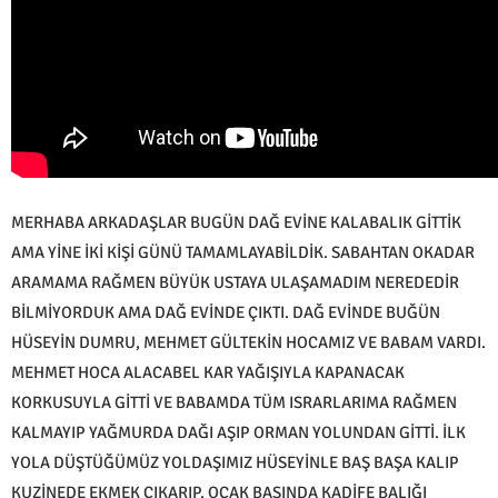
MERHABA ARKADAŞLAR BUGÜN DAĞ EVİNE KALABALIK GİTTİK
AMA YİNE İKİ KİŞİ GÜNÜ TAMAMLAYABİLDİK. SABAHTAN OKADAR
ARAMAMA RAĞMEN BÜYÜK USTAYA ULAŞAMADIM NEREDEDİR
BİLMİYORDUK AMA DAĞ EVİNDE ÇIKTI. DAĞ EVİNDE BUĞÜN
HÜSEYİN DUMRU, MEHMET GÜLTEKİN HOCAMIZ VE BABAM VARDI.
MEHMET HOCA ALACABEL KAR YAĞIŞIYLA KAPANACAK
KORKUSUYLA GİTTİ VE BABAMDA TÜM ISRARLARIMA RAĞMEN
KALMAYIP YAĞMURDA DAĞI AŞIP ORMAN YOLUNDAN GİTTİ. İLK
YOLA DÜŞTÜĞÜMÜZ YOLDAŞIMIZ HÜSEYİNLE BAŞ BAŞA KALIP
KUZİNEDE EKMEK ÇIKARIP, OCAK BAŞINDA KADİFE BALIĞI