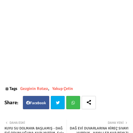
Tags
Gezginin Rotası
Yakup Çetin
Facebook
Twit
Wha
DAHA ESKI
DAHA YENI
KUYU SU DOLMAYA BAŞLAMIŞ - DAĞ
DAĞ EVİ DUVARLARINA KİREÇ SIVAYI
ter
tsap