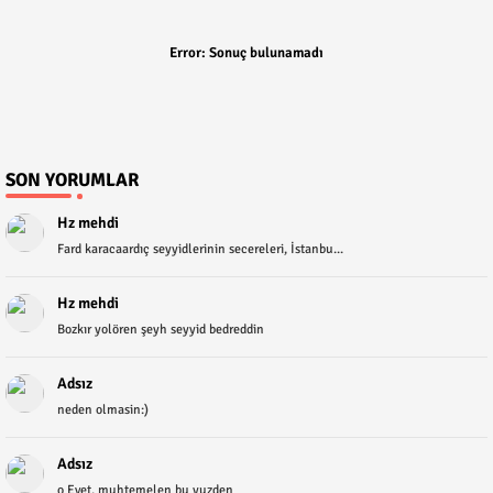
Error:
Sonuç bulunamadı
SON YORUMLAR
Hz mehdi
Fard karacaardıç seyyidlerinin secereleri, İstanbu...
Hz mehdi
Bozkır yolören şeyh seyyid bedreddin
Adsız
neden olmasin:)
Adsız
o Evet, muhtemelen bu yuzden