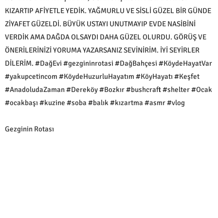
KIZARTIP AFİYETLE YEDİK. YAĞMURLU VE SİSLİ GÜZEL BİR GÜNDE
ZİYAFET GÜZELDİ. BÜYÜK USTAYI UNUTMAYIP EVDE NASİBİNİ
VERDİK AMA DAĞDA OLSAYDI DAHA GÜZEL OLURDU. GÖRÜŞ VE
ÖNERİLERİNİZİ YORUMA YAZARSANIZ SEVİNİRİM. İYİ SEYİRLER
DİLERİM. #DağEvi #gezgininrotasi #DağBahçesi #KöydeHayatVar
#yakupcetincom #KöydeHuzurluHayatım #KöyHayatı #Keşfet
#AnadoludaZaman #Dereköy #Bozkır #bushcraft #shelter #Ocak
#ocakbaşı #kuzine #soba #balık #kızartma #asmr #vlog
Gezginin Rotası