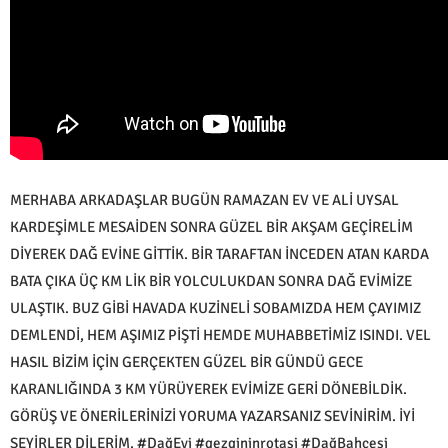
MERHABA ARKADAŞLAR BUGÜN RAMAZAN EV VE ALİ UYSAL
KARDEŞİMLE MESAİDEN SONRA GÜZEL BİR AKŞAM GEÇİRELİM
DİYEREK DAĞ EVİNE GİTTİK. BİR TARAFTAN İNCEDEN ATAN KARDA
BATA ÇIKA ÜÇ KM LİK BİR YOLCULUKDAN SONRA DAĞ EVİMİZE
ULAŞTIK. BUZ GİBİ HAVADA KUZİNELİ SOBAMIZDA HEM ÇAYIMIZ
DEMLENDİ, HEM AŞIMIZ PİŞTİ HEMDE MUHABBETİMİZ ISINDI. VEL
HASIL BİZİM İÇİN GERÇEKTEN GÜZEL BİR GÜNDÜ GECE
KARANLIĞINDA 3 KM YÜRÜYEREK EVİMİZE GERİ DÖNEBİLDİK.
GÖRÜŞ VE ÖNERİLERİNİZİ YORUMA YAZARSANIZ SEVİNİRİM. İYİ
SEYİRLER DİLERİM. #DağEvi #gezgininrotasi #DağBahçesi