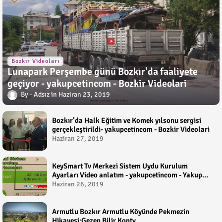
Bozkır Videoları
Lunapark Perşembe günü Bozkır'da faaliyete
geçiyor - yakupcetincom - Bozkir Videolari
Adsız
Haziran 23, 2019
Bozkır’da Halk Eğitim ve Komek yılsonu sergisi
gerçekleştirildi- yakupcetincom - Bozkir Videolari
Haziran 27, 2019
KeySmart Tv Merkezi Sistem Uydu Kurulum
Ayarları Video anlatım - yakupcetincom - Yakup
Çetin
Haziran 26, 2019
Armutlu Bozkır Armutlu Köyünde Pekmezin
Hikayesi:Gezen Bilir Kontv