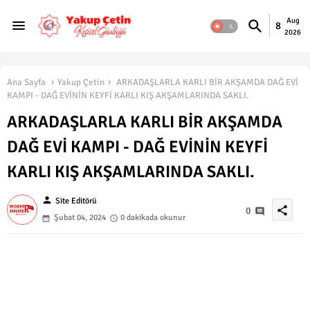
Aug
8
2026
Ana Sayfa
Yakup Çetin
ARKADAŞLARLA KARLI BİR AKŞAMDA DAĞ EVİ
KAMPI - DAĞ EVİNİN KEYFİ KARLI KIŞ AKŞAMLARINDA SAKLI.
ARKADAŞLARLA KARLI BİR AKŞAMDA
DAĞ EVİ KAMPI - DAĞ EVİNİN KEYFİ
KARLI KIŞ AKŞAMLARINDA SAKLI.
person
Site Editörü
share
0
Şubat 04, 2024
0 dakikada okunur