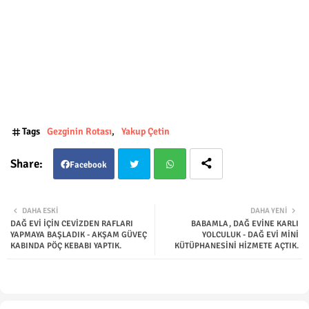
Tags
Gezginin Rotası
Yakup Çetin
Facebook
Twit
Wha
DAHA ESKI
DAHA YENI
DAĞ EVİ İÇİN CEVİZDEN RAFLARI
BABAMLA, DAĞ EVİNE KARLI
ter
tsap
YAPMAYA BAŞLADIK - AKŞAM GÜVEÇ
YOLCULUK - DAĞ EVİ MİNİ
KABINDA PÖÇ KEBABI YAPTIK.
KÜTÜPHANESİNİ HİZMETE AÇTIK.
p