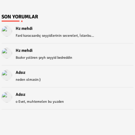
SON YORUMLAR
Hz mehdi
Fard karacaardıç seyyidlerinin secereleri, İstanbu...
Hz mehdi
Bozkır yolören şeyh seyyid bedreddin
Adsız
neden olmasin:)
Adsız
o Evet, muhtemelen bu yuzden