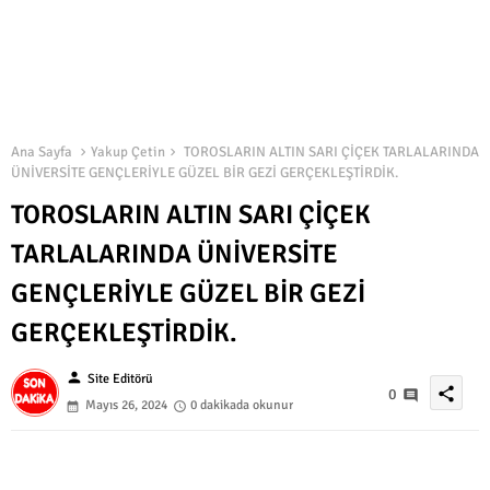
Ana Sayfa
Yakup Çetin
TOROSLARIN ALTIN SARI ÇİÇEK TARLALARINDA
ÜNİVERSİTE GENÇLERİYLE GÜZEL BİR GEZİ GERÇEKLEŞTİRDİK.
TOROSLARIN ALTIN SARI ÇİÇEK
TARLALARINDA ÜNİVERSİTE
GENÇLERİYLE GÜZEL BİR GEZİ
GERÇEKLEŞTİRDİK.
person
Site Editörü
share
0
Mayıs 26, 2024
0 dakikada okunur