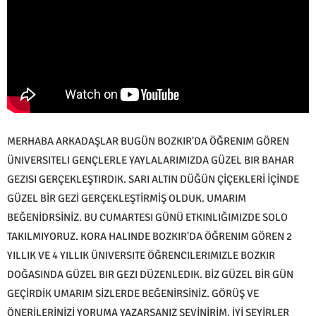
MERHABA ARKADAŞLAR BUGÜN BOZKIR'DA ÖĞRENIM GÖREN
ÜNIVERSITELI GENÇLERLE YAYLALARIMIZDA GÜZEL BIR BAHAR
GEZISI GERÇEKLEŞTIRDIK. SARI ALTIN DÜĞÜN ÇİÇEKLERİ İÇİNDE
GÜZEL BİR GEZİ GERÇEKLEŞTİRMİŞ OLDUK. UMARIM
BEĞENİDRSİNİZ. BU CUMARTESI GÜNÜ ETKINLIĞIMIZDE SOLO
TAKILMIYORUZ. KORA HALINDE BOZKIR'DA ÖĞRENIM GÖREN 2
YILLIK VE 4 YILLIK ÜNIVERSITE ÖĞRENCILERIMIZLE BOZKIR
DOĞASINDA GÜZEL BIR GEZI DÜZENLEDIK. BİZ GÜZEL BİR GÜN
GEÇİRDİK UMARIM SİZLERDE BEĞENİRSİNİZ. GÖRÜŞ VE
ÖNERİLERİNİZİ YORUMA YAZARSANIZ SEVİNİRİM. İYİ SEYİRLER