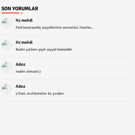
SON YORUMLAR
Hz mehdi
Fard karacaardıç seyyidlerinin secereleri, İstanbu...
Hz mehdi
Bozkır yolören şeyh seyyid bedreddin
Adsız
neden olmasin:)
Adsız
o Evet, muhtemelen bu yuzden