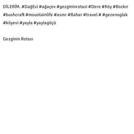
DİLERİM. #DağEvi #ağaçev #gezgininrotasi #Dere #Köy #Bozkır
#bushcraft #mountainlife #asmr #Bahar #travel # #gezenoglak
#köyevi #yayla #yaylagöçü
Gezginin Rotası