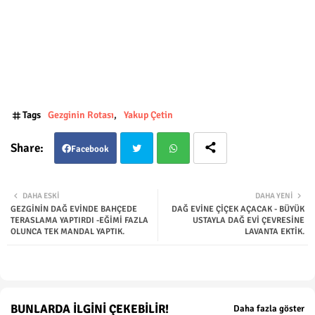
Tags
Gezginin Rotası
Yakup Çetin
Facebook
Twit
Wha
DAHA ESKI
DAHA YENI
GEZGİNİN DAĞ EVİNDE BAHÇEDE
DAĞ EVİNE ÇİÇEK AÇACAK - BÜYÜK
ter
tsap
TERASLAMA YAPTIRDI -EĞİMİ FAZLA
USTAYLA DAĞ EVİ ÇEVRESİNE
OLUNCA TEK MANDAL YAPTIK.
LAVANTA EKTİK.
p
BUNLARDA İLGINI ÇEKEBILIR!
Daha fazla göster