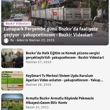
Bozkır Videoları
Lunapark Perşembe günü Bozkır'da faaliyete
geçiyor - yakupcetincom - Bozkir Videolari
Adsız
Haziran 23, 2019
Bozkır’da Halk Eğitim ve Komek yılsonu sergisi
gerçekleştirildi- yakupcetincom - Bozkir Videolari
Haziran 27, 2019
KeySmart Tv Merkezi Sistem Uydu Kurulum
Ayarları Video anlatım - yakupcetincom - Yakup
Çetin
Haziran 26, 2019
Armutlu Bozkır Armutlu Köyünde Pekmezin
Hikayesi:Gezen Bilir Kontv
Kasım 22, 2011