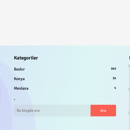
Kategoriler
Bozkır
363
Konya
35
Mevlana
4
.