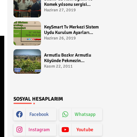
Komek yılsonu sergisi
gerçekleştirildi-
Haziran 27, 2019
yakupcetincom - Bozkir
Videolari
KeySmart Tv Merkezi Sistem
Uydu Kurulum Ayarları
Video anlatım -
Haziran 26, 2019
yakupcetincom - Yakup
Çetin
Armutlu Bozkır Armutlu
Köyünde Pekmezin
Hikayesi:Gezen Bilir Kontv
Kasım 22, 2011
SOSYAL HESAPLARIM
Facebook
Whatsapp
Instagram
Youtube