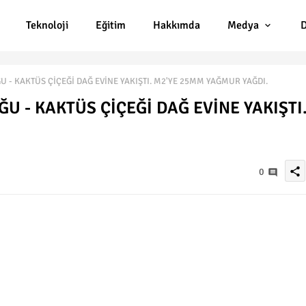
Teknoloji
Eğitim
Hakkımda
Medya
D
- KAKTÜS ÇİÇEĞİ DAĞ EVİNE YAKIŞTI. M2'YE 25MM YAĞMUR YAĞDI.
 - KAKTÜS ÇİÇEĞİ DAĞ EVİNE YAKIŞTI
share
0