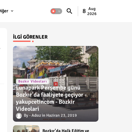
Aug
8
iğer
2026
İLGI GÖRENLER
.
Bozkır Videoları
Lunapark Perşembe günü
Bozkır'da faaliyete geçiyor -
yakupcetincom - Bozkir
Videolari
Adsız
Haziran 23, 2019
Bozkır’da Halk Eğitim ve