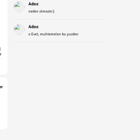
Adsız
neden olmasin:)
Adsız
o Evet, muhtemelen bu yuzden
E
N
er