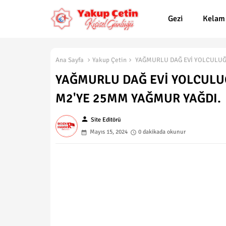
Gezi
Kelam
Ana Sayfa
Yakup Çetin
YAĞMURLU DAĞ EVİ YOLCULUĞU 
YAĞMURLU DAĞ EVİ YOLCULUĞU
M2'YE 25MM YAĞMUR YAĞDI.
person
Site Editörü
Mayıs 15, 2024
0 dakikada okunur