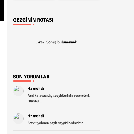
GEZGININ ROTASI
Error:
Sonuç bulunamadı
SON YORUMLAR
Hz mehdi
Fard karacaardıç seyyidlerinin secereleri,
İstanbu...
Hz mehdi
Bozkır yolören şeyh seyyid bedreddin