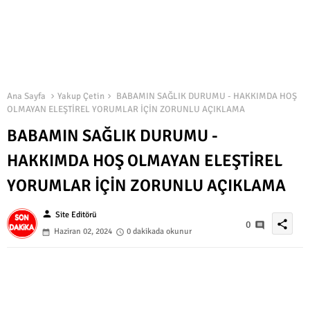
Ana Sayfa
Yakup Çetin
BABAMIN SAĞLIK DURUMU - HAKKIMDA HOŞ
OLMAYAN ELEŞTİREL YORUMLAR İÇİN ZORUNLU AÇIKLAMA
BABAMIN SAĞLIK DURUMU -
HAKKIMDA HOŞ OLMAYAN ELEŞTİREL
YORUMLAR İÇİN ZORUNLU AÇIKLAMA
person
Site Editörü
share
0
Haziran 02, 2024
0 dakikada okunur