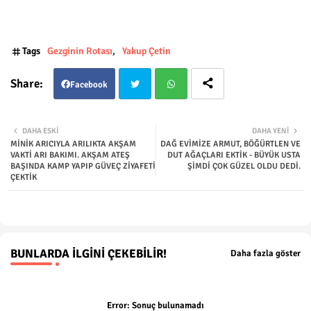
Tags
Gezginin Rotası
Yakup Çetin
Facebook
Twit
Wha
DAHA ESKI
DAHA YENI
MİNİK ARICIYLA ARILIKTA AKŞAM
DAĞ EVİMİZE ARMUT, BÖĞÜRTLEN VE
ter
tsap
VAKTİ ARI BAKIMI. AKŞAM ATEŞ
DUT AĞAÇLARI EKTİK - BÜYÜK USTA
BAŞINDA KAMP YAPIP GÜVEÇ ZİYAFETİ
ŞİMDİ ÇOK GÜZEL OLDU DEDİ.
ÇEKTİK
p
BUNLARDA İLGINI ÇEKEBILIR!
Daha fazla göster
Error:
Sonuç bulunamadı