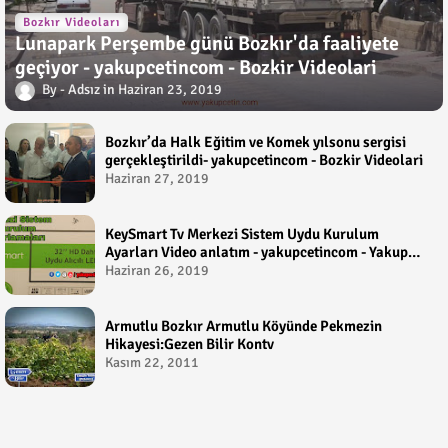
Bozkır Videoları
Lunapark Perşembe günü Bozkır'da faaliyete
geçiyor - yakupcetincom - Bozkir Videolari
Adsız
Haziran 23, 2019
Bozkır’da Halk Eğitim ve Komek yılsonu sergisi
gerçekleştirildi- yakupcetincom - Bozkir Videolari
Haziran 27, 2019
KeySmart Tv Merkezi Sistem Uydu Kurulum
Ayarları Video anlatım - yakupcetincom - Yakup
Çetin
Haziran 26, 2019
Armutlu Bozkır Armutlu Köyünde Pekmezin
Hikayesi:Gezen Bilir Kontv
Kasım 22, 2011