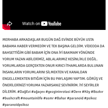
MERHABA ARKADAŞLAR BUGÜN DAĞ EVİNDE BÜYÜK USTA
BABAMA HABER VERMEDİM VE TEK BAŞINA GELDİM. VİDEODA DA
BAHSETTİĞİM GİBİ BABAM İÇİN ONA İYİ BAKMAM YÖNÜNDE
YORUM YAZAN ABİLERİMİZ, ABLALARIMIZ KESİNLİKLE DEĞİL.
YORUMLARDA GERÇEKTEN ONUR KIRICI İTHAMLARDA BULUNAN
İNSANLARIN YORUMLARINI SİLMEKTEN VE KANALDAN
ENGELLEMEKTEN BITIĞIM İÇİN BU PAYLAŞIMI YAPTIM. GÖRÜŞ VE
ÖNERİLERİNİZİ YORUMA YAZARSANIZ SEVİNİRİM. İYİ SEYİRLER
DİLERİM. #DağEvi #ağaçev #gezgininrotasi #Dere #Köy #Bozkır
#bushcraft #mountainlife #asmr #Bahar #paranoid #psikoz
#paranoidpsikoz