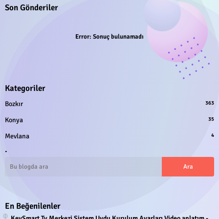
Son Gönderiler
Error:
Sonuç bulunamadı
Kategoriler
Bozkır
363
Konya
35
Mevlana
4
.
En Beğenilenler
KeySmart Tv Merkezi Sistem Uydu Kurulum Ayarları Video anlatım -