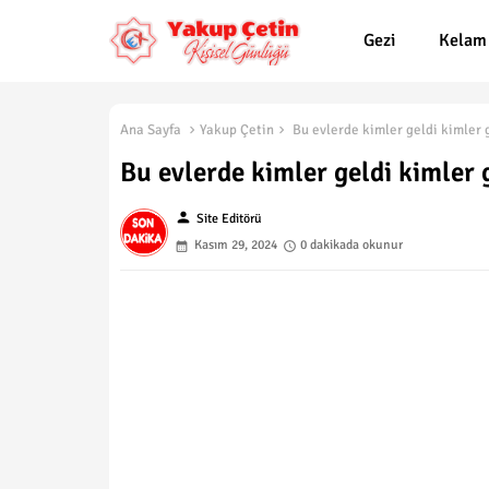
Gezi
Kelam
Ana Sayfa
Yakup Çetin
Bu evlerde kimler geldi kimler g
Bu evlerde kimler geldi kimler 
person
Site Editörü
Kasım 29, 2024
0 dakikada okunur