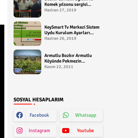
Komek yılsonu sergisi
gerçekleştirildi-
Haziran 27, 2019
yakupcetincom - Bozkir
Videolari
KeySmart Tv Merkezi Sistem
Uydu Kurulum Ayarları
Video anlatım -
Haziran 26, 2019
yakupcetincom - Yakup
Çetin
Armutlu Bozkır Armutlu
Köyünde Pekmezin
Hikayesi:Gezen Bilir Kontv
Kasım 22, 2011
SOSYAL HESAPLARIM
Facebook
Whatsapp
Instagram
Youtube