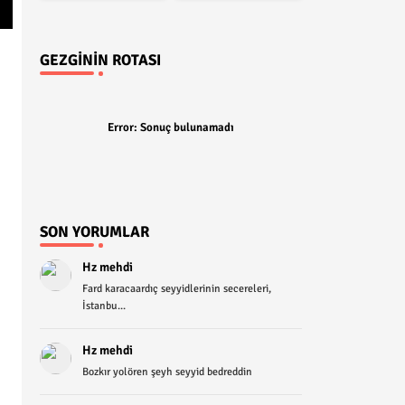
GEZGININ ROTASI
Error:
Sonuç bulunamadı
SON YORUMLAR
Hz mehdi
Fard karacaardıç seyyidlerinin secereleri,
İstanbu...
Hz mehdi
Bozkır yolören şeyh seyyid bedreddin