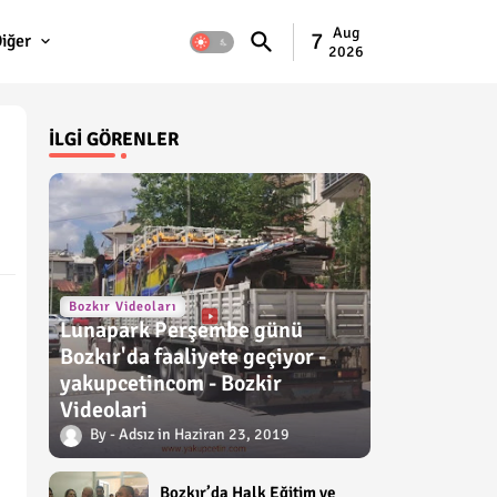
Aug
7
iğer
2026
İLGI GÖRENLER
Bozkır Videoları
Lunapark Perşembe günü
Bozkır'da faaliyete geçiyor -
yakupcetincom - Bozkir
Videolari
Adsız
Haziran 23, 2019
Bozkır’da Halk Eğitim ve