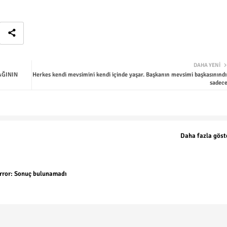
DAHA YENI
AĞININ
Herkes kendi mevsimini kendi içinde yaşar. Başkanın mevsimi başkasınındı
sadece
Daha fazla göst
rror:
Sonuç bulunamadı