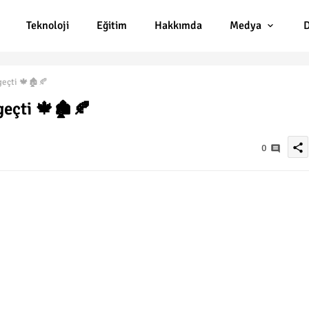
Teknoloji
Eğitim
Hakkımda
Medya
D
eçti 🍁🏚️🍂
geçti 🍁🏚️🍂
share
0