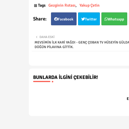
Tags
Gezginin Rotası
Yakup Çetin
Facebook
Twitter
Whatsapp
DAHA ESKI
MEVSİMİN İLK KARİ YAĞDI - GENÇ ÇOBAN TV HÜSEYİN GÜLD
DÜĞÜN PİLAVINA GİTTİK.
BUNLARDA İLGINI ÇEKEBILIR!
E