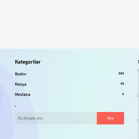
Kategoriler
Bozkır
363
Konya
35
Mevlana
4
.