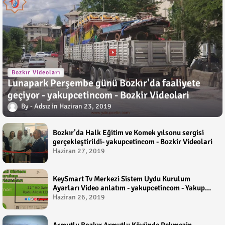
Bozkır Videoları
Lunapark Perşembe günü Bozkır'da faaliyete
geçiyor - yakupcetincom - Bozkir Videolari
Adsız
Haziran 23, 2019
Bozkır’da Halk Eğitim ve Komek yılsonu sergisi
gerçekleştirildi- yakupcetincom - Bozkir Videolari
Haziran 27, 2019
KeySmart Tv Merkezi Sistem Uydu Kurulum
Ayarları Video anlatım - yakupcetincom - Yakup
Çetin
Haziran 26, 2019
Armutlu Bozkır Armutlu Köyünde Pekmezin