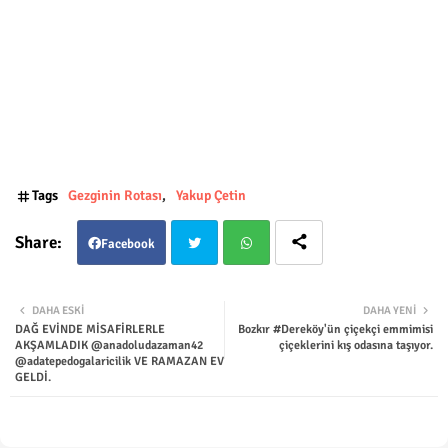
Tags
Gezginin Rotası
Yakup Çetin
Facebook
Twit
Wha
DAHA ESKI
DAHA YENI
DAĞ EVİNDE MİSAFİRLERLE
Bozkır #Dereköy'ün çiçekçi emmimisi
ter
tsap
AKŞAMLADIK @anadoludazaman42
çiçeklerini kış odasına taşıyor.
@adatepedogalaricilik VE RAMAZAN EV
GELDİ.
p