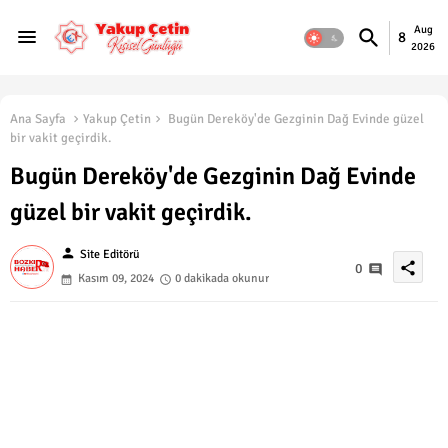
Aug
8
2026
Ana Sayfa
Yakup Çetin
Bugün Dereköy'de Gezginin Dağ Evinde güzel
bir vakit geçirdik.
Bugün Dereköy'de Gezginin Dağ Evinde
güzel bir vakit geçirdik.
person
Site Editörü
share
0
Kasım 09, 2024
0 dakikada okunur