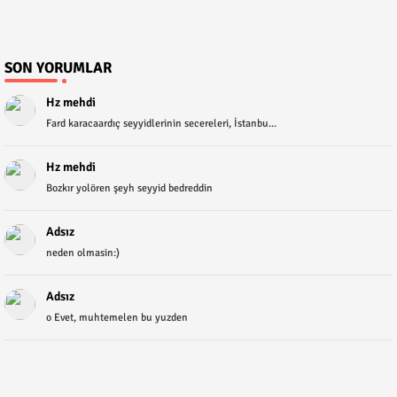
SON YORUMLAR
Hz mehdi
Fard karacaardıç seyyidlerinin secereleri, İstanbu...
Hz mehdi
Bozkır yolören şeyh seyyid bedreddin
Adsız
neden olmasin:)
Adsız
o Evet, muhtemelen bu yuzden