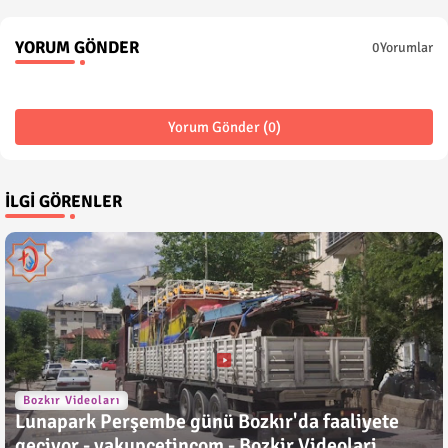
YORUM GÖNDER
0Yorumlar
Yorum Gönder (0)
İLGI GÖRENLER
Bozkır Videoları
Lunapark Perşembe günü Bozkır'da faaliyete
geçiyor - yakupcetincom - Bozkir Videolari