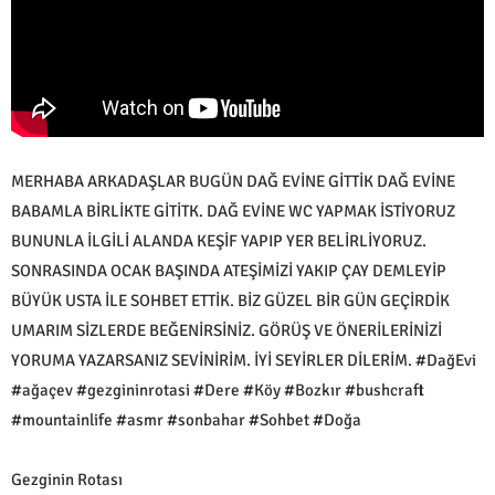
MERHABA ARKADAŞLAR BUGÜN DAĞ EVİNE GİTTİK DAĞ EVİNE
BABAMLA BİRLİKTE GİTİTK. DAĞ EVİNE WC YAPMAK İSTİYORUZ
BUNUNLA İLGİLİ ALANDA KEŞİF YAPIP YER BELİRLİYORUZ.
SONRASINDA OCAK BAŞINDA ATEŞİMİZİ YAKIP ÇAY DEMLEYİP
BÜYÜK USTA İLE SOHBET ETTİK. BİZ GÜZEL BİR GÜN GEÇİRDİK
UMARIM SİZLERDE BEĞENİRSİNİZ. GÖRÜŞ VE ÖNERİLERİNİZİ
YORUMA YAZARSANIZ SEVİNİRİM. İYİ SEYİRLER DİLERİM. #DağEvi
#ağaçev #gezgininrotasi #Dere #Köy #Bozkır #bushcraft
#mountainlife #asmr #sonbahar #Sohbet #Doğa
Gezginin Rotası