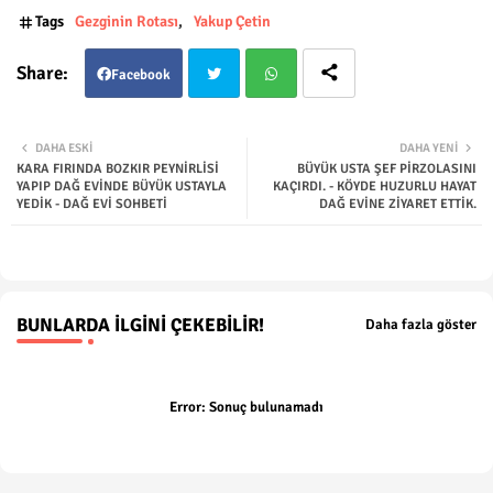
Tags
Gezginin Rotası
Yakup Çetin
Facebook
Twit
Wha
DAHA ESKI
DAHA YENI
KARA FIRINDA BOZKIR PEYNİRLİSİ
BÜYÜK USTA ŞEF PİRZOLASINI
ter
tsap
YAPIP DAĞ EVİNDE BÜYÜK USTAYLA
KAÇIRDI. - KÖYDE HUZURLU HAYAT
YEDİK - DAĞ EVİ SOHBETİ
DAĞ EVİNE ZİYARET ETTİK.
p
BUNLARDA İLGINI ÇEKEBILIR!
Daha fazla göster
Error:
Sonuç bulunamadı