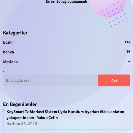
Error:
Sonuç bulunamadı
Kategoriler
Bozkır
363
Konya
35
Mevlana
4
.
En Beğenilenler
KeySmart Tv Merkezi Sistem Uydu Kurulum Ayarları Video anlatım -
yakupcetincom - Yakup Çetin
Haziran 26, 2019