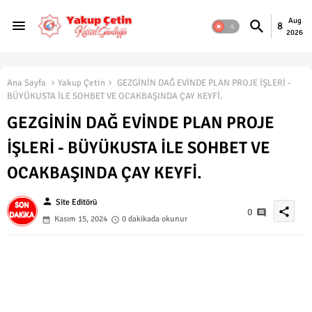
Aug
8
2026
Ana Sayfa
Yakup Çetin
GEZGİNİN DAĞ EVİNDE PLAN PROJE İŞLERİ -
BÜYÜKUSTA İLE SOHBET VE OCAKBAŞINDA ÇAY KEYFİ.
GEZGİNİN DAĞ EVİNDE PLAN PROJE
İŞLERİ - BÜYÜKUSTA İLE SOHBET VE
OCAKBAŞINDA ÇAY KEYFİ.
person
Site Editörü
share
0
Kasım 15, 2024
0 dakikada okunur