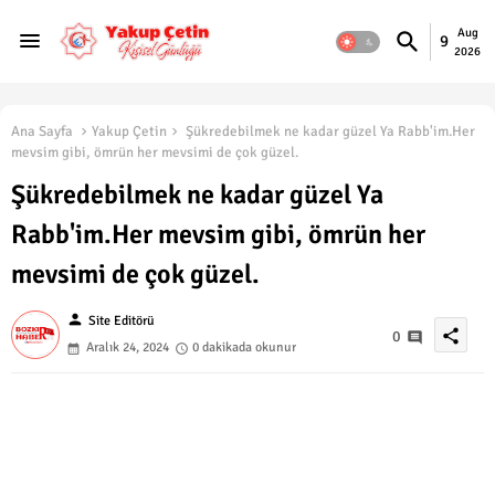
Aug
9
2026
Ana Sayfa
Yakup Çetin
Şükredebilmek ne kadar güzel Ya Rabb'im.Her
mevsim gibi, ömrün her mevsimi de çok güzel.
Şükredebilmek ne kadar güzel Ya
Rabb'im.Her mevsim gibi, ömrün her
mevsimi de çok güzel.
person
Site Editörü
share
0
Aralık 24, 2024
0 dakikada okunur