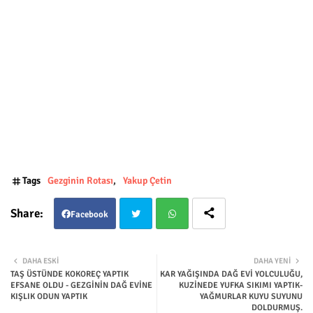
Tags
Gezginin Rotası
Yakup Çetin
Facebook
Twit
Wha
DAHA ESKI
DAHA YENI
TAŞ ÜSTÜNDE KOKOREÇ YAPTIK
KAR YAĞIŞINDA DAĞ EVİ YOLCULUĞU,
ter
tsap
EFSANE OLDU - GEZGİNİN DAĞ EVİNE
KUZİNEDE YUFKA SIKIMI YAPTIK-
KIŞLIK ODUN YAPTIK
YAĞMURLAR KUYU SUYUNU
DOLDURMUŞ.
p