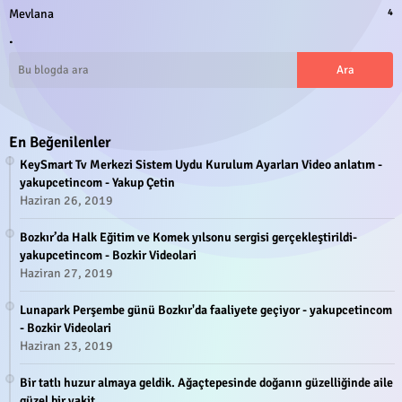
Mevlana
4
.
En Beğenilenler
KeySmart Tv Merkezi Sistem Uydu Kurulum Ayarları Video anlatım -
yakupcetincom - Yakup Çetin
Haziran 26, 2019
Bozkır’da Halk Eğitim ve Komek yılsonu sergisi gerçekleştirildi-
yakupcetincom - Bozkir Videolari
Haziran 27, 2019
Lunapark Perşembe günü Bozkır'da faaliyete geçiyor - yakupcetincom
- Bozkir Videolari
Haziran 23, 2019
Bir tatlı huzur almaya geldik. Ağaçtepesinde doğanın güzelliğinde aile
güzel bir vakit.