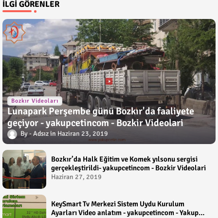
İLGI GÖRENLER
Bozkır Videoları
Lunapark Perşembe günü Bozkır'da faaliyete
geçiyor - yakupcetincom - Bozkir Videolari
Adsız
Haziran 23, 2019
Bozkır’da Halk Eğitim ve Komek yılsonu sergisi
gerçekleştirildi- yakupcetincom - Bozkir Videolari
Haziran 27, 2019
KeySmart Tv Merkezi Sistem Uydu Kurulum
Ayarları Video anlatım - yakupcetincom - Yakup