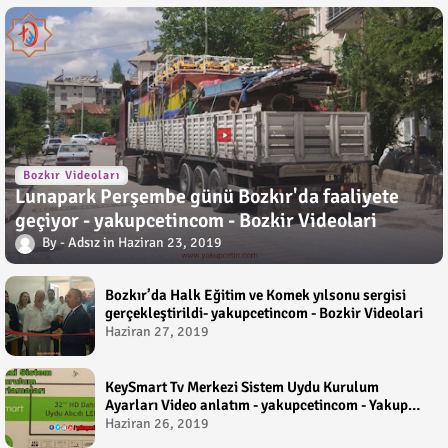
Bozkır Videoları
Lunapark Perşembe günü Bozkır'da faaliyete
geçiyor - yakupcetincom - Bozkir Videolari
Adsız
Haziran 23, 2019
Bozkır’da Halk Eğitim ve Komek yılsonu sergisi
gerçekleştirildi- yakupcetincom - Bozkir Videolari
Haziran 27, 2019
KeySmart Tv Merkezi Sistem Uydu Kurulum
Ayarları Video anlatım - yakupcetincom - Yakup
Çetin
Haziran 26, 2019