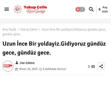
Aug
6
2026
Ana Sayfa
Yakup Çetin
Uzun İnce Bir yoldayiz.Gidiyoruz gündüz gece,
gündüz gece.
Uzun İnce Bir yoldayiz.Gidiyoruz gündüz
gece, gündüz gece.
person
Site Editörü
share
0
Nisan 20, 2025
0 dakikada okunur