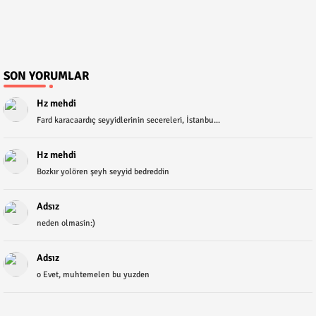
SON YORUMLAR
Hz mehdi
Fard karacaardıç seyyidlerinin secereleri, İstanbu...
Hz mehdi
Bozkır yolören şeyh seyyid bedreddin
Adsız
neden olmasin:)
Adsız
o Evet, muhtemelen bu yuzden