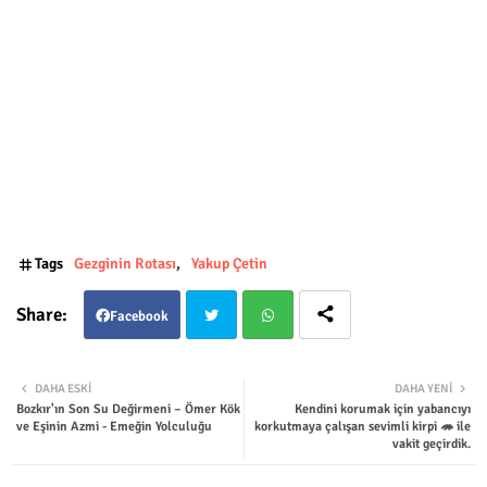
Tags
Gezginin Rotası
Yakup Çetin
Facebook
Twit
Wha
DAHA ESKI
DAHA YENI
Bozkır'ın Son Su Değirmeni – Ömer Kök
Kendini korumak için yabancıyı
ter
tsap
ve Eşinin Azmi - Emeğin Yolculuğu
korkutmaya çalışan sevimli kirpi 🦔 ile
vakit geçirdik.
p