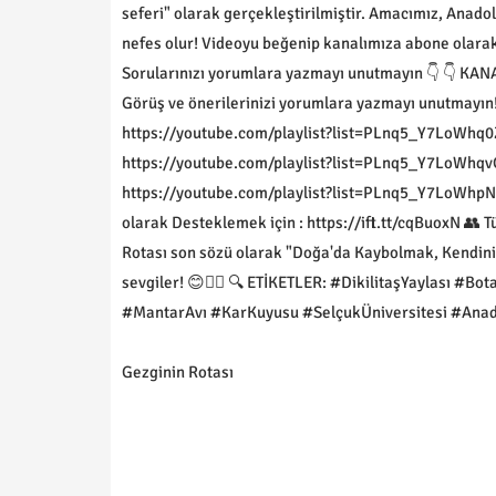
seferi" olarak gerçekleştirilmiştir. Amacımız, Anado
nefes olur! Videoyu beğenip kanalımıza abone olarak 
Sorularınızı yorumlara yazmayı unutmayın 👇 👇 K
Görüş ve önerilerinizi yorumlara yazmayı unutmayın! Ş
https://youtube.com/playlist?list=PLnq5_Y7LoWh
https://youtube.com/playlist?list=PLnq5_Y7LoWh
https://youtube.com/playlist?list=PLnq5_Y7LoW
olarak Desteklemek için : https://ift.tt/cqBuoxN 👥 
Rotası son sözü olarak "Doğa'da Kaybolmak, Kendini 
sevgiler! 😊🙋‍♂️ 🔍 ETİKETLER: #DikilitaşYaylası #
#MantarAvı #KarKuyusu #SelçukÜniversitesi #Anad
Gezginin Rotası