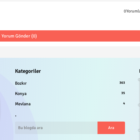
0Yoruml
Yorum Gönder (0)
Kategoriler
Bozkır
363
Konya
35
Mevlana
4
.