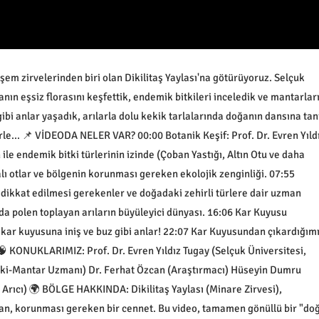
em zirvelerinden biri olan Dikilitaş Yaylası'na götürüyoruz. Selçuk
anın eşsiz florasını keşfettik, endemik bitkileri inceledik ve mantarlar
ibi anlar yaşadık, arılarla dolu kekik tarlalarında doğanın dansına tan
le... 📌 VİDEODA NELER VAR? 00:00 Botanik Keşif: Prof. Dr. Evren Yıld
ile endemik bitki türlerinin izinde (Çoban Yastığı, Altın Otu ve daha
alı otlar ve bölgenin korunması gereken ekolojik zenginliği. 07:55
 dikkat edilmesi gerekenler ve doğadaki zehirli türlere dair uzman
nda polen toplayan arıların büyüleyici dünyası. 16:06 Kar Kuyusu
i kar kuyusuna iniş ve buz gibi anlar! 22:07 Kar Kuyusundan çıkardığım
 🧠 KONUKLARIMIZ: Prof. Dr. Evren Yıldız Tugay (Selçuk Üniversitesi,
itki-Mantar Uzmanı) Dr. Ferhat Özcan (Araştırmacı) Hüseyin Dumru
 Arıcı) 🌍 BÖLGE HAKKINDA: Dikilitaş Yaylası (Minare Zirvesi),
apan, korunması gereken bir cennet. Bu video, tamamen gönüllü bir "do