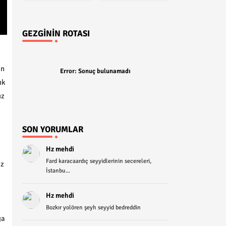
GEZGININ ROTASI
ın
Error:
Sonuç bulunamadı
ık
ız
SON YORUMLAR
Hz mehdi
Fard karacaardıç seyyidlerinin secereleri,
ız
İstanbu...
Hz mehdi
Bozkır yolören şeyh seyyid bedreddin
ğa