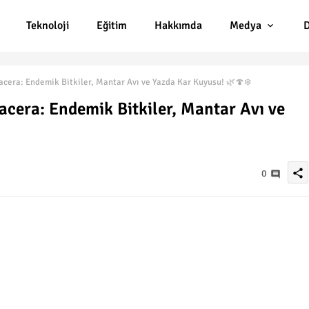
Teknoloji
Eğitim
Hakkımda
Medya
D
acera: Endemik Bitkiler, Mantar Avı ve Yazda Kar Kuyusu! 🌿🍄❄️
acera: Endemik Bitkiler, Mantar Avı ve
share
0