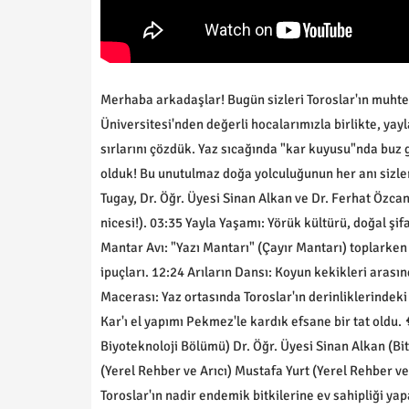
Merhaba arkadaşlar! Bugün sizleri Toroslar'ın muhteş
Üniversitesi'nden değerli hocalarımızla birlikte, yayl
sırlarını çözdük. Yaz sıcağında "kar kuyusu"nda buz g
olduk! Bu unutulmaz doğa yolculuğunun her anı sizler
Tugay, Dr. Öğr. Üyesi Sinan Alkan ve Dr. Ferhat Özcan 
nicesi!). 03:35 Yayla Yaşamı: Yörük kültürü, doğal şif
Mantar Avı: "Yazı Mantarı" (Çayır Mantarı) toplarken
ipuçları. 12:24 Arıların Dansı: Koyun kekikleri arası
Macerası: Yaz ortasında Toroslar'ın derinliklerindek
Kar'ı el yapımı Pekmez'le kardık efsane bir tat oldu.
Biyoteknoloji Bölümü) Dr. Öğr. Üyesi Sinan Alkan (B
(Yerel Rehber ve Arıcı) Mustafa Yurt (Yerel Rehber ve
Toroslar'ın nadir endemik bitkilerine ev sahipliği y