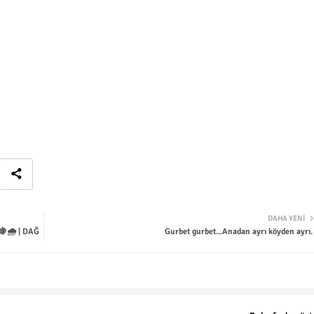
DAHA YENI
🌧️ | DAĞ
Gurbet gurbet...Anadan ayrı köyden ayrı. 