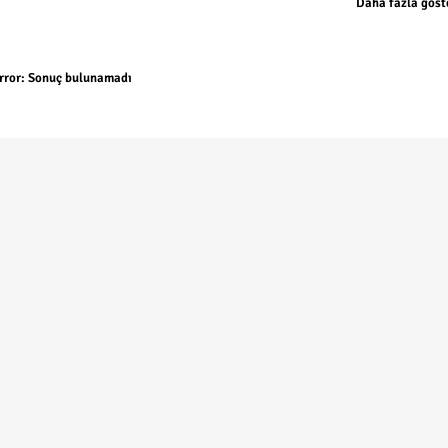
Daha fazla göst
rror:
Sonuç bulunamadı