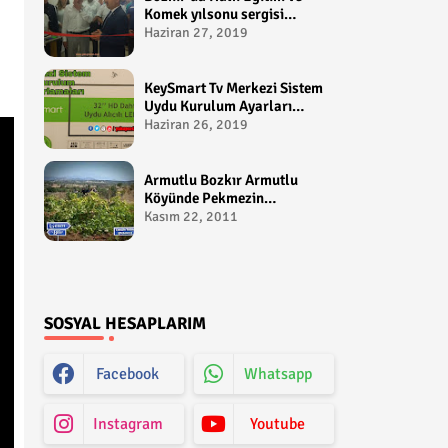
Komek yılsonu sergisi
gerçekleştirildi-
Haziran 27, 2019
yakupcetincom - Bozkir
Videolari
KeySmart Tv Merkezi Sistem
Uydu Kurulum Ayarları
Video anlatım -
Haziran 26, 2019
yakupcetincom - Yakup
Çetin
Armutlu Bozkır Armutlu
Köyünde Pekmezin
Hikayesi:Gezen Bilir Kontv
Kasım 22, 2011
SOSYAL HESAPLARIM
Facebook
Whatsapp
Instagram
Youtube