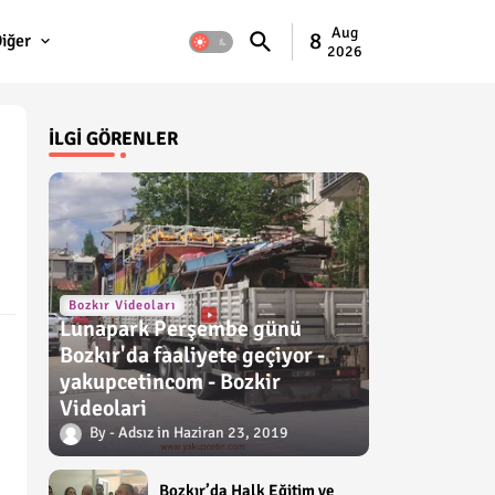
Aug
8
iğer
2026
İLGI GÖRENLER
Bozkır Videoları
Lunapark Perşembe günü
Bozkır'da faaliyete geçiyor -
yakupcetincom - Bozkir
Videolari
Adsız
Haziran 23, 2019
Bozkır’da Halk Eğitim ve