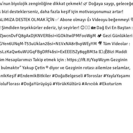
lu'nun biyolojik zenginliğine dikkat çekmek! 🌿 Doğaya saygı, geleceğ
bizi desteklerseniz, daha fazla keşif için motivasyonumuz artar!
ANALIMIZA DESTEK OLMAK İÇİN ✅ Abone olmayı 👍 Videoyu beğenmeyi 
imdiden teşekkürler ederiz, iyi seyirler! 😊🙋‍♂️ 🏡 Dağ Evi En Baştan :
q0ZjwcnDvFQ8gAxDjKNVER&si=iGOkltwlPMFooWgM 🏕 Gezi Günlükleri 
qvGYen6UNqM-T53uUklan2&si=N1VxNA8rBvpWEyYM 🎥 Tüm Videolar :
hpNsLzKaQw6uWUGqFBgDRf4&si=ExEEEl5Zy8qgBM3a 💵💰Bizi Maddi
Tüm Hesaplarımızı Takip etmek için : https://ift.tt/YapWzym Gezginin
bulmaktır" Yakup Çetin ® diyor ve Gezginin rotası ailemize selamlar,
BotanikKeşif #EndemikBitkiler #DoğaBelgeseli #Toroslar #YaylaYaşamı
oluFlorası #DoğaYürüyüşü #YörükKültürü #Arıcılık #Ekoturizm