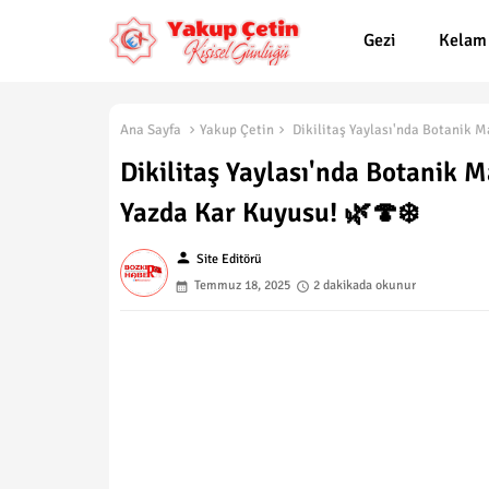
Gezi
Kelam
Ana Sayfa
Yakup Çetin
Dikilitaş Yaylası'nda Botanik M
Dikilitaş Yaylası'nda Botanik M
Yazda Kar Kuyusu! 🌿🍄❄️
person
Site Editörü
Temmuz 18, 2025
2 dakikada okunur