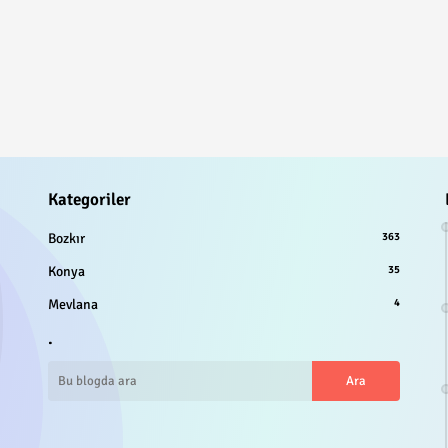
Kategoriler
Bozkır
363
Konya
35
Mevlana
4
.