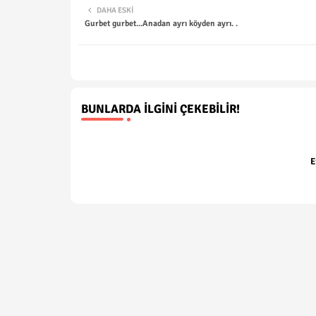
DAHA ESKI
Gurbet gurbet...Anadan ayrı köyden ayrı. .
BUNLARDA İLGINI ÇEKEBILIR!
E