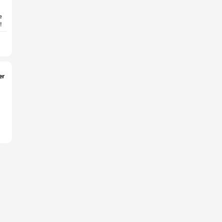
e
!
er