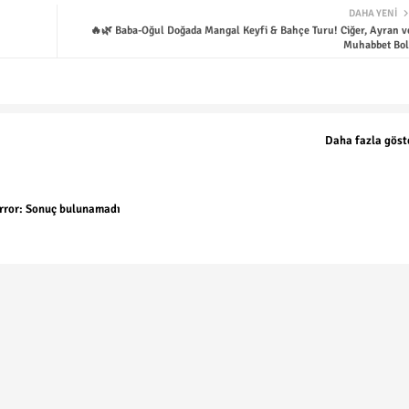
DAHA YENI
🔥🌿 Baba-Oğul Doğada Mangal Keyfi & Bahçe Turu! Ciğer, Ayran v
Muhabbet Bol
Daha fazla göst
rror:
Sonuç bulunamadı