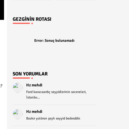
GEZGININ ROTASI
e
Error:
Sonuç bulunamadı
SON YORUMLAR
Hz mehdi
t?
Fard karacaardıç seyyidlerinin secereleri,
İstanbu...
Hz mehdi
Bozkır yolören şeyh seyyid bedreddin