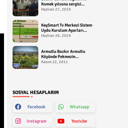
Komek yılsonu sergisi
gerçekleştirildi-
Haziran 27, 2019
yakupcetincom - Bozkir
Videolari
KeySmart Tv Merkezi Sistem
Uydu Kurulum Ayarları
Video anlatım -
Haziran 26, 2019
yakupcetincom - Yakup
Çetin
Armutlu Bozkır Armutlu
Köyünde Pekmezin
Hikayesi:Gezen Bilir Kontv
Kasım 22, 2011
SOSYAL HESAPLARIM
Facebook
Whatsapp
Instagram
Youtube