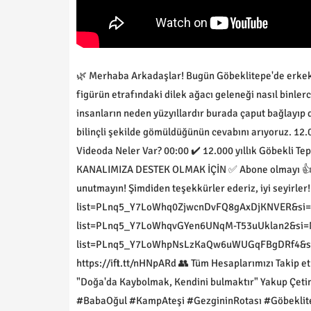
🌿 Merhaba Arkadaşlar! Bugün Göbeklitepe'de erkek f
figürün etrafındaki dilek ağacı geleneği nasıl binle
insanların neden yüzyıllardır burada çaput bağlayıp d
bilinçli şekilde gömüldüğünün cevabını arıyoruz. 12.00
Videoda Neler Var? 00:00 ✔️ 12.000 yıllık Göbekli Tep
KANALIMIZA DESTEK OLMAK İÇİN ✅ Abone olmayı 👍 V
unutmayın! Şimdiden teşekkürler ederiz, iyi seyirler! 
list=PLnq5_Y7LoWhq0ZjwcnDvFQ8gAxDjKNVER&si=iGO
list=PLnq5_Y7LoWhqvGYen6UNqM-T53uUklan2&si=N1V
list=PLnq5_Y7LoWhpNsLzKaQw6uWUGqFBgDRf4&si=Ex
https://ift.tt/nHNpARd 👥 Tüm Hesaplarımızı Takip et
"Doğa'da Kaybolmak, Kendini bulmaktır" Yakup Çetin ® 
#BabaOğul #KampAteşi #GezgininRotası #Göbeklitep