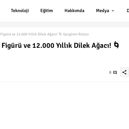
Teknoloji
Eğitim
Hakkımda
Medya
D
igürü ve 12.000 Yıllık Dilek Ağacı! 🌀 Gezginin Rotası
Figürü ve 12.000 Yıllık Dilek Ağacı! 🌀
share
0