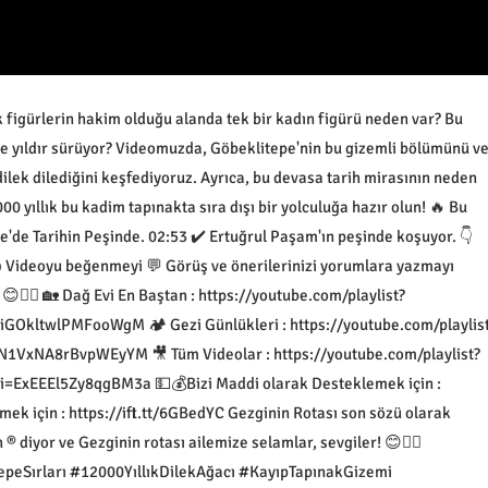
igürlerin hakim olduğu alanda tek bir kadın figürü neden var? Bu
rce yıldır sürüyor? Videomuzda, Göbeklitepe'nin bu gizemli bölümünü v
ilek dilediğini keşfediyoruz. Ayrıca, bu devasa tarih mirasının neden
0 yıllık bu kadim tapınakta sıra dışı bir yolculuğa hazır olun! 🔥 Bu
e'de Tarihin Peşinde. 02:53 ✔️ Ertuğrul Paşam'ın peşinde koşuyor. 👇
ideoyu beğenmeyi 💬 Görüş ve önerilerinizi yorumlara yazmayı
😊🙋‍♂️ 🏡 Dağ Evi En Baştan : https://youtube.com/playlist?
kltwlPMFooWgM 🏕 Gezi Günlükleri : https://youtube.com/playlis
xNA8rBvpWEyYM 🎥 Tüm Videolar : https://youtube.com/playlist?
EEEl5Zy8qgBM3a 💵💰Bizi Maddi olarak Desteklemek için :
mek için : https://ift.tt/6GBedYC Gezginin Rotası son sözü olarak
diyor ve Gezginin rotası ailemize selamlar, sevgiler! 😊🙋‍♂️
eSırları #12000YıllıkDilekAğacı #KayıpTapınakGizemi