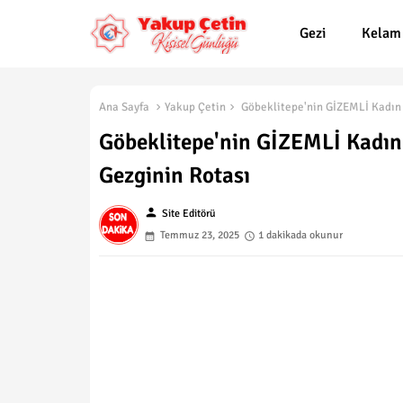
Gezi
Kelam
Ana Sayfa
Yakup Çetin
Göbeklitepe'nin GİZEMLİ Kadın F
Göbeklitepe'nin GİZEMLİ Kadın 
Gezginin Rotası
person
Site Editörü
Temmuz 23, 2025
1 dakikada okunur