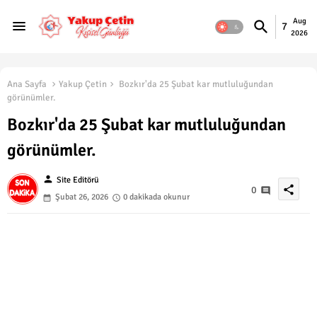
Aug
7
2026
Ana Sayfa
Yakup Çetin
Bozkır'da 25 Şubat kar mutluluğundan
görünümler.
Bozkır'da 25 Şubat kar mutluluğundan
görünümler.
person
Site Editörü
share
0
Şubat 26, 2026
0 dakikada okunur