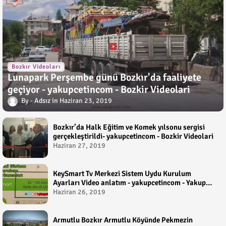
Bozkır Videoları
Lunapark Perşembe günü Bozkır'da faaliyete
geçiyor - yakupcetincom - Bozkir Videolari
Adsız
Haziran 23, 2019
Bozkır’da Halk Eğitim ve Komek yılsonu sergisi
gerçekleştirildi- yakupcetincom - Bozkir Videolari
Haziran 27, 2019
KeySmart Tv Merkezi Sistem Uydu Kurulum
Ayarları Video anlatım - yakupcetincom - Yakup
Çetin
Haziran 26, 2019
Armutlu Bozkır Armutlu Köyünde Pekmezin