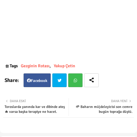
Tags
Gezginin Rotası
Yakup Çetin
Facebook
Twit
Wha
DAHA ESKI
DAHA YENI
Toroslarda yanında kar ve dibinde ateş
🌱 Baharın müjdeleyicisi son cemre
ter
tsap
🔥 varsa başka terapiye ne hacet.
bugün toprağa düştü.
p