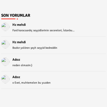
SON YORUMLAR
Hz mehdi
Fard karacaardıç seyyidlerinin secereleri, İstanbu...
Hz mehdi
Bozkır yolören şeyh seyyid bedreddin
Adsız
neden olmasin:)
Adsız
o Evet, muhtemelen bu yuzden