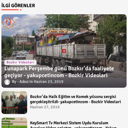
İLGI GÖRENLER
Bozkır Videoları
Lunapark Perşembe günü Bozkır'da faaliyete
geçiyor - yakupcetincom - Bozkir Videolari
Adsız
Haziran 23, 2019
Bozkır’da Halk Eğitim ve Komek yılsonu sergisi
gerçekleştirildi- yakupcetincom - Bozkir Videolari
Haziran 27, 2019
KeySmart Tv Merkezi Sistem Uydu Kurulum
Ayarları Video anlatım - yakupcetincom - Yakup