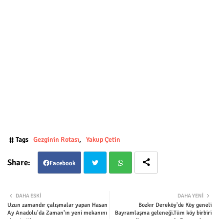
Tags
Gezginin Rotası
Yakup Çetin
Facebook
Twit
Wha
DAHA ESKI
DAHA YENI
Uzun zamandır çalışmalar yapan Hasan
Bozkır Dereköy'de Köy geneli
ter
tsap
Ay Anadolu'da Zaman'ın yeni mekanını
Bayramlaşma geleneği.Tüm köy birbiri