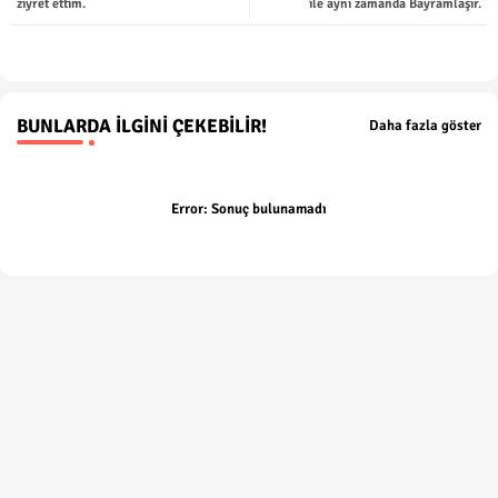
ziyret ettim.
ile aynı zamanda Bayramlaşır.
p
BUNLARDA İLGINI ÇEKEBILIR!
Daha fazla göster
Error:
Sonuç bulunamadı