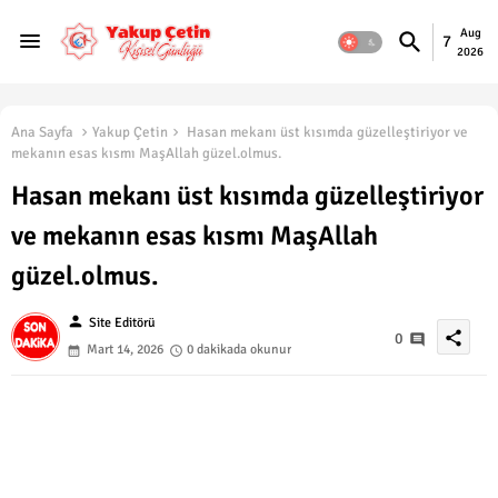
Aug
7
2026
Ana Sayfa
Yakup Çetin
Hasan mekanı üst kısımda güzelleştiriyor ve
mekanın esas kısmı MaşAllah güzel.olmus.
Hasan mekanı üst kısımda güzelleştiriyor
ve mekanın esas kısmı MaşAllah
güzel.olmus.
person
Site Editörü
share
0
Mart 14, 2026
0 dakikada okunur