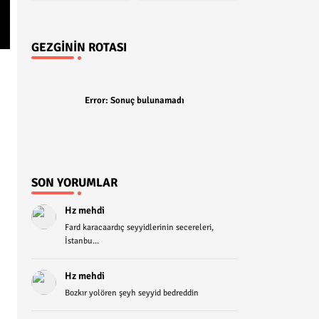
GEZGININ ROTASI
Error:
Sonuç bulunamadı
SON YORUMLAR
Hz mehdi
Fard karacaardıç seyyidlerinin secereleri,
İstanbu...
Hz mehdi
Bozkır yolören şeyh seyyid bedreddin