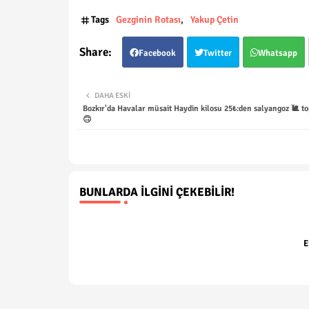
Tags
Gezginin Rotası
Yakup Çetin
Facebook
Twitter
Whatsapp
DAHA ESKI
Bozkır'da Havalar müsait Haydin kilosu 25₺:den salyangoz 🐌 to
🙃
BUNLARDA İLGINI ÇEKEBILIR!
E