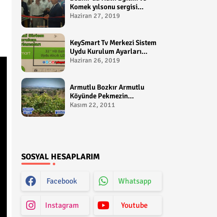
Komek yılsonu sergisi
gerçekleştirildi-
Haziran 27, 2019
yakupcetincom - Bozkir
Videolari
KeySmart Tv Merkezi Sistem
Uydu Kurulum Ayarları
Video anlatım -
Haziran 26, 2019
yakupcetincom - Yakup
Çetin
Armutlu Bozkır Armutlu
Köyünde Pekmezin
Hikayesi:Gezen Bilir Kontv
Kasım 22, 2011
SOSYAL HESAPLARIM
Facebook
Whatsapp
Instagram
Youtube