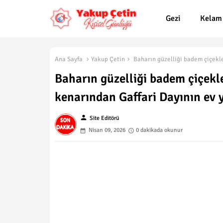
Gezi
Kelam
Ana Sayfa
Yakup Çetin
Baharın güzelliği badem çiçekle
Baharın güzelliği badem çiçekl
kenarından Gaffari Dayının ev
person
Site Editörü
Nisan 09, 2026
0 dakikada okunur