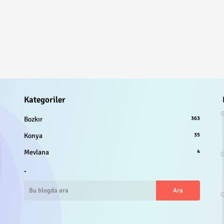
Kategoriler
Bozkır
363
Konya
35
Mevlana
4
.