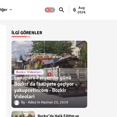
Aug
6
iğer
2026
İLGI GÖRENLER
Bozkır Videoları
Lunapark Perşembe günü
Bozkır'da faaliyete geçiyor -
yakupcetincom - Bozkir
Videolari
Adsız
Haziran 23, 2019
Bozkır’da Halk Eğitim ve