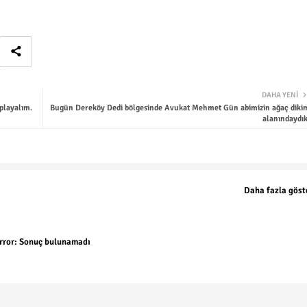
DAHA YENI
playalım.
Bugün Dereköy Dedi bölgesinde Avukat Mehmet Gün abimizin ağaç diki
alanındaydık
Daha fazla göst
rror:
Sonuç bulunamadı