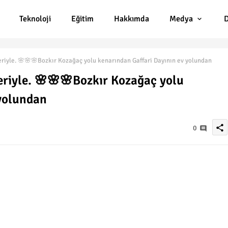
Teknoloji
Eğitim
Hakkımda
Medya
D
riyle. 🌸🌸🌸Bozkır Kozağaç yolu kenarından Gaffari Dayının ev yolundan
eriyle. 🌸🌸🌸Bozkır Kozağaç yolu
 yolundan
share
0