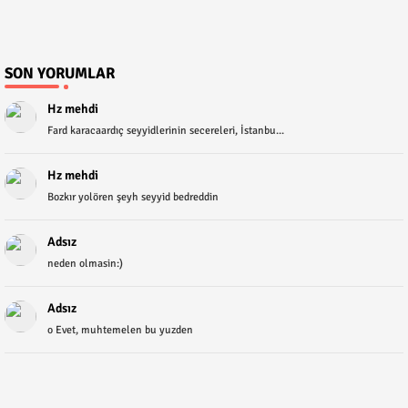
SON YORUMLAR
Hz mehdi
Fard karacaardıç seyyidlerinin secereleri, İstanbu...
Hz mehdi
Bozkır yolören şeyh seyyid bedreddin
Adsız
neden olmasin:)
Adsız
o Evet, muhtemelen bu yuzden