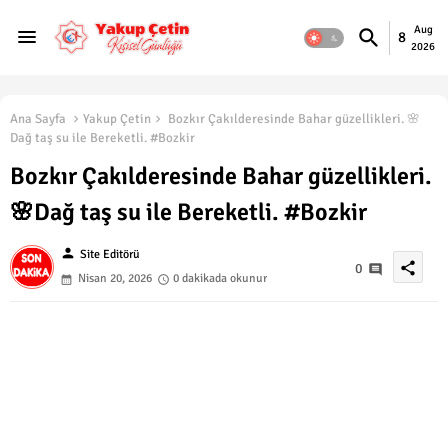
Aug
8
2026
Ana Sayfa
Yakup Çetin
Bozkır Çakılderesinde Bahar güzellikleri. 🌸
Dağ taş su ile Bereketli. #Bozkir
Bozkır Çakılderesinde Bahar güzellikleri.
🌸Dağ taş su ile Bereketli. #Bozkir
person
Site Editörü
share
0
Nisan 20, 2026
0 dakikada okunur