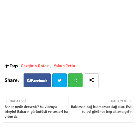
Tags
Gezginin Rotası
Yakup Çetin
Facebook
Twit
Wha
DAHA ESKI
DAHA YENI
Bahar nedir derseniz? bu videoyu
Bakarsan bağ bakmazsan dağ olur. Eski
ter
tsap
izleyin! Baharın görüntüsü ve sesleri bu
bu evi görünce hep aklıma gelir.
video da.
p