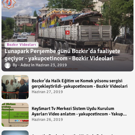
Bozkır Videoları
Lunapark Perşembe günü Bozkır'da faaliyete
geçiyor - yakupcetincom - Bozkir Videolari
Adsız
Haziran 23, 2019
Bozkır’da Halk Eğitim ve Komek yılsonu sergisi
gerçekleştirildi- yakupcetincom - Bozkir Videolari
Haziran 27, 2019
KeySmart Tv Merkezi Sistem Uydu Kurulum
Ayarları Video anlatım - yakupcetincom - Yakup
Çetin
Haziran 26, 2019