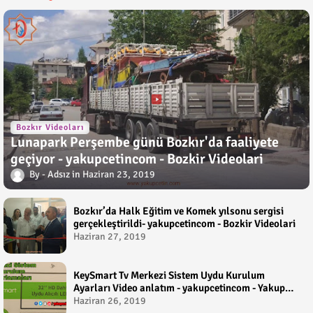
Bozkır Videoları
Lunapark Perşembe günü Bozkır'da faaliyete
geçiyor - yakupcetincom - Bozkir Videolari
Adsız
Haziran 23, 2019
Bozkır’da Halk Eğitim ve Komek yılsonu sergisi
gerçekleştirildi- yakupcetincom - Bozkir Videolari
Haziran 27, 2019
KeySmart Tv Merkezi Sistem Uydu Kurulum
Ayarları Video anlatım - yakupcetincom - Yakup
Çetin
Haziran 26, 2019