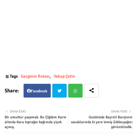
Tags
Gezginin Rotası
Yakup Çetin
Facebook
Twit
Wha
DAHA ESKI
DAHA YENI
Bir umuttur yaşamak. Bu Çiğdem Karın
Gezimizde Beyreli Barajının
ter
tsap
altında Kara toprağın bağrında çiçek
savaklarında ki yere inmiş Gökkuşağını
açmış.
görüntüledik.
p