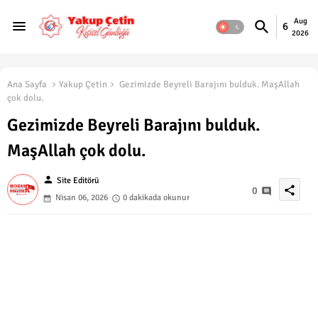
Aug
6
2026
Ana Sayfa
Yakup Çetin
Gezimizde Beyreli Barajını bulduk. MaşAllah
çok dolu.
Gezimizde Beyreli Barajını bulduk.
MaşAllah çok dolu.
person
Site Editörü
share
0
Nisan 06, 2026
0 dakikada okunur