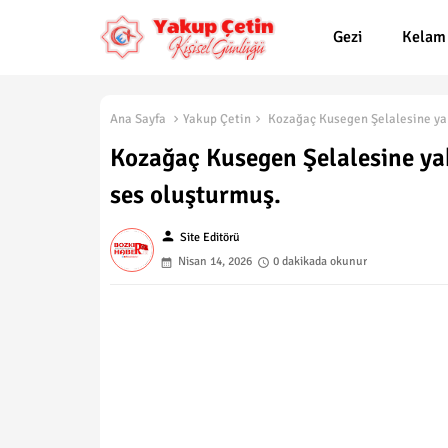
Gezi
Kelam
Ana Sayfa
Yakup Çetin
Kozağaç Kusegen Şelalesine yakl
Kozağaç Kusegen Şelalesine yakl
ses oluşturmuş.
person
Site Editörü
Nisan 14, 2026
0 dakikada okunur