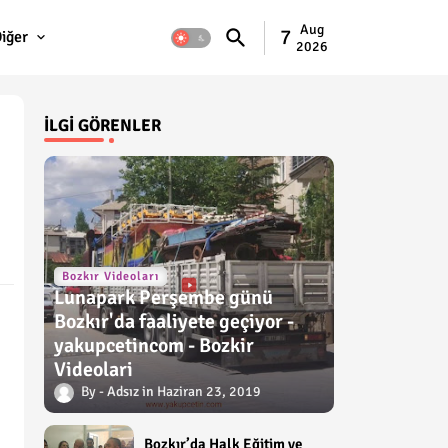
Aug
7
iğer
2026
İLGI GÖRENLER
Bozkır Videoları
Lunapark Perşembe günü
Bozkır'da faaliyete geçiyor -
yakupcetincom - Bozkir
Videolari
Adsız
Haziran 23, 2019
Bozkır’da Halk Eğitim ve