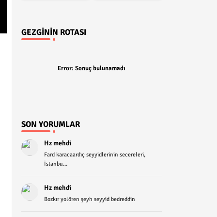
GEZGININ ROTASI
Error:
Sonuç bulunamadı
SON YORUMLAR
Hz mehdi
Fard karacaardıç seyyidlerinin secereleri,
İstanbu...
Hz mehdi
Bozkır yolören şeyh seyyid bedreddin