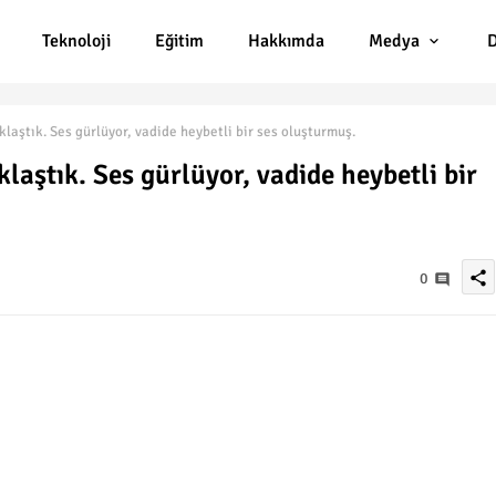
Teknoloji
Eğitim
Hakkımda
Medya
D
aştık. Ses gürlüyor, vadide heybetli bir ses oluşturmuş.
aştık. Ses gürlüyor, vadide heybetli bir
share
0