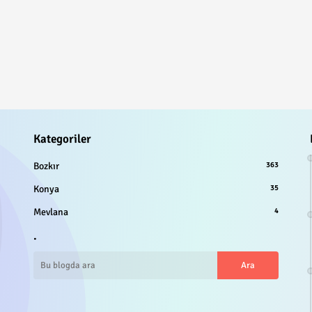
Kategoriler
Bozkır
363
Konya
35
Mevlana
4
.