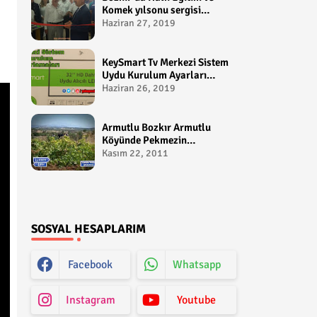
Komek yılsonu sergisi
gerçekleştirildi-
Haziran 27, 2019
yakupcetincom - Bozkir
Videolari
KeySmart Tv Merkezi Sistem
Uydu Kurulum Ayarları
Video anlatım -
Haziran 26, 2019
yakupcetincom - Yakup
Çetin
Armutlu Bozkır Armutlu
Köyünde Pekmezin
Hikayesi:Gezen Bilir Kontv
Kasım 22, 2011
SOSYAL HESAPLARIM
Facebook
Whatsapp
Instagram
Youtube