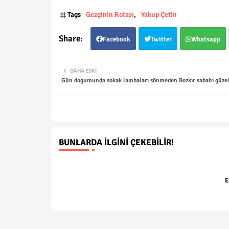
Tags
Gezginin Rotası
Yakup Çetin
Facebook
Twitter
Whatsapp
DAHA ESKI
Gün dogumunda sokak lambaları sönmeden Bozkır sabahı güzell
BUNLARDA İLGINI ÇEKEBILIR!
E