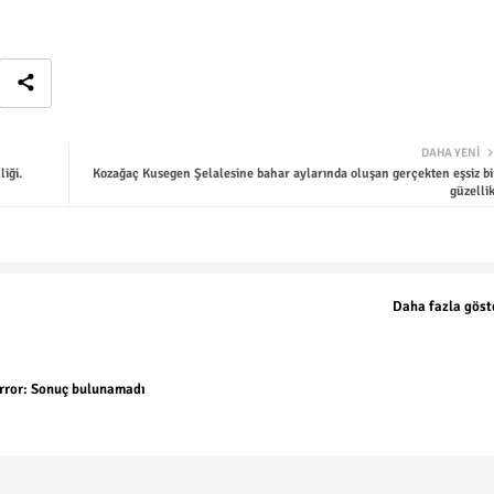
DAHA YENI
iği.
Kozağaç Kusegen Şelalesine bahar aylarında oluşan gerçekten eşsiz bi
güzellik
Daha fazla göst
rror:
Sonuç bulunamadı