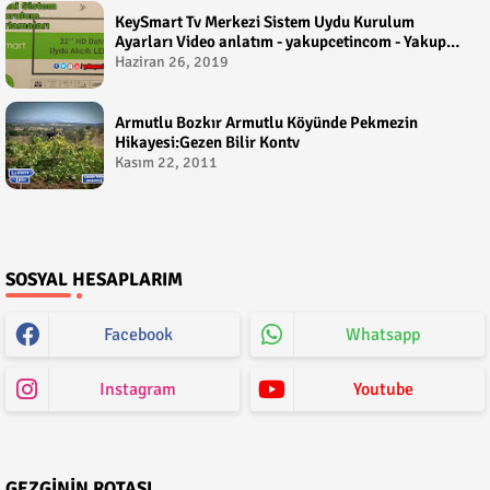
KeySmart Tv Merkezi Sistem Uydu Kurulum
Ayarları Video anlatım - yakupcetincom - Yakup
Çetin
Haziran 26, 2019
Armutlu Bozkır Armutlu Köyünde Pekmezin
Hikayesi:Gezen Bilir Kontv
Kasım 22, 2011
SOSYAL HESAPLARIM
Facebook
Whatsapp
Instagram
Youtube
GEZGININ ROTASI