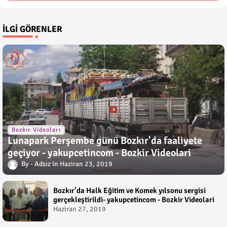
İLGI GÖRENLER
Bozkır Videoları
Lunapark Perşembe günü Bozkır'da faaliyete
geçiyor - yakupcetincom - Bozkir Videolari
Adsız
Haziran 23, 2019
Bozkır’da Halk Eğitim ve Komek yılsonu sergisi
gerçekleştirildi- yakupcetincom - Bozkir Videolari
Haziran 27, 2019