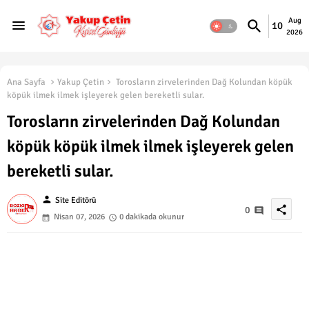
Aug
10
2026
Ana Sayfa
Yakup Çetin
Torosların zirvelerinden Dağ Kolundan köpük
köpük ilmek ilmek işleyerek gelen bereketli sular.
Torosların zirvelerinden Dağ Kolundan
köpük köpük ilmek ilmek işleyerek gelen
bereketli sular.
person
Site Editörü
share
0
Nisan 07, 2026
0 dakikada okunur