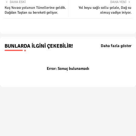
DAHA ESKI
DAHA YENI
Kuş Yuvası yolunun Tünellerine geldik.
Yol boyu sağlı sollu şelale, Dağ su
ter
tsap
Dağdan Taştan su bereketi geliyor.
olmuş vadiye iniyor.
p
BUNLARDA İLGINI ÇEKEBILIR!
Daha fazla göster
Error:
Sonuç bulunamadı