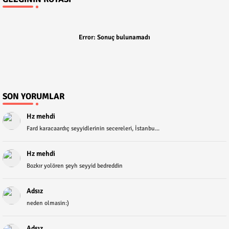
Error:
Sonuç bulunamadı
SON YORUMLAR
Hz mehdi
Fard karacaardıç seyyidlerinin secereleri, İstanbu...
Hz mehdi
Bozkır yolören şeyh seyyid bedreddin
Adsız
neden olmasin:)
Adsız