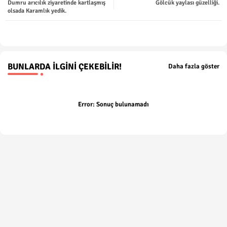
Dumru arıcılık ziyaretinde kartlaşmış
Gölcük yaylası güzelliği.
olsada Karamlık yedik.
p
BUNLARDA İLGINI ÇEKEBILIR!
Daha fazla göster
Error:
Sonuç bulunamadı