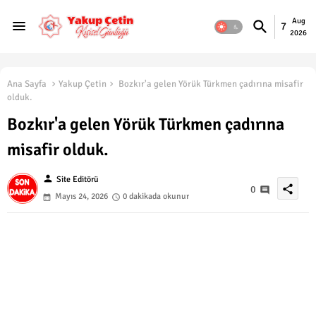
Aug
7
2026
Ana Sayfa
Yakup Çetin
Bozkır'a gelen Yörük Türkmen çadırına misafir
olduk.
Bozkır'a gelen Yörük Türkmen çadırına
misafir olduk.
person
Site Editörü
share
0
Mayıs 24, 2026
0 dakikada okunur