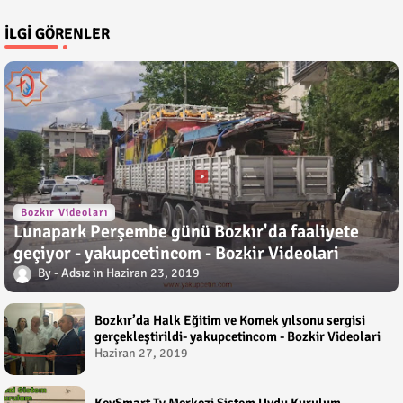
İLGI GÖRENLER
Bozkır Videoları
Lunapark Perşembe günü Bozkır'da faaliyete
geçiyor - yakupcetincom - Bozkir Videolari
Adsız
Haziran 23, 2019
Bozkır’da Halk Eğitim ve Komek yılsonu sergisi
gerçekleştirildi- yakupcetincom - Bozkir Videolari
Haziran 27, 2019
KeySmart Tv Merkezi Sistem Uydu Kurulum