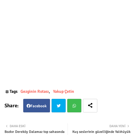
Tags
Gezginin Rotası
Yakup Çetin
Facebook
Twit
Wha
DAHA ESKI
DAHA YENI
Bozkır Dereköy Dalamaz top sahasında
Kuş seslerinin güzelliğinde Yalıhüyük
ter
tsap