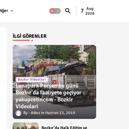
Aug
7
iğer
2026
İLGI GÖRENLER
Bozkır Videoları
Lunapark Perşembe günü
Bozkır'da faaliyete geçiyor -
yakupcetincom - Bozkir
Videolari
Adsız
Haziran 23, 2019
Bozkır’da Halk Eğitim ve