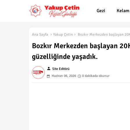
Gezi
Kelam
Ana Sayfa
Yakup Çetin
Bozkır Merkezden başlayan 20K
Bozkır Merkezden başlayan 20
güzelliğinde yaşadık.
person
Site Editörü
Haziran 06, 2026
0 dakikada okunur