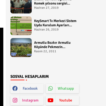
Komek yılsonu sergisi
gerçekleştirildi-
Haziran 27, 2019
yakupcetincom - Bozkir
Videolari
KeySmart Tv Merkezi Sistem
Uydu Kurulum Ayarları
Video anlatım -
Haziran 26, 2019
yakupcetincom - Yakup
Çetin
Armutlu Bozkır Armutlu
Köyünde Pekmezin
Hikayesi:Gezen Bilir Kontv
Kasım 22, 2011
SOSYAL HESAPLARIM
Facebook
Whatsapp
Instagram
Youtube