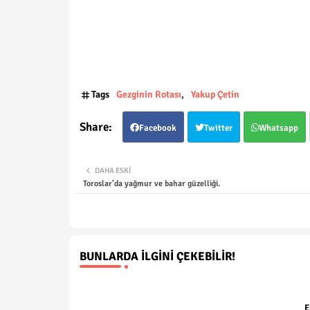
Tags
Gezginin Rotası
Yakup Çetin
Facebook
Twitter
Whatsapp
DAHA ESKI
Toroslar'da yağmur ve bahar güzelliği.
BUNLARDA İLGINI ÇEKEBILIR!
E