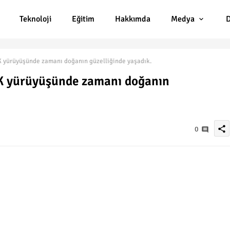
Teknoloji
Eğitim
Hakkımda
Medya
D
 yürüyüşünde zamanı doğanın güzelliğinde yaşadık.
K yürüyüşünde zamanı doğanın
share
0