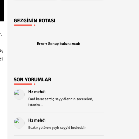
GEZGININ ROTASI
,
Error:
Sonuç bulunamadı
üş
di
SON YORUMLAR
Hz mehdi
Fard karacaardıç seyyidlerinin secereleri,
İstanbu...
Hz mehdi
Bozkır yolören şeyh seyyid bedreddin