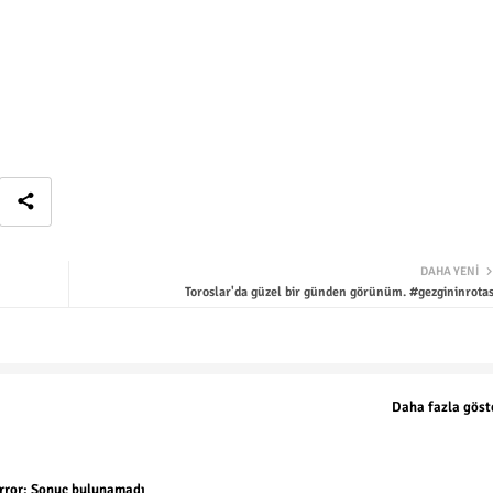
DAHA YENI
Toroslar'da güzel bir günden görünüm. #gezgininrotas
Daha fazla göst
rror:
Sonuç bulunamadı