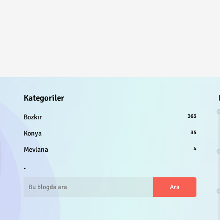
Kategoriler
Bozkır
363
Konya
35
Mevlana
4
.