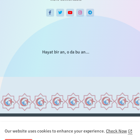
Hayat bir an, o da bu an...
Anasayfa
Hakkımızda
Gizlilik Telif
İstatistikler
Our website uses cookies to enhance your experience.
Check Now
Sitemap
İletişim