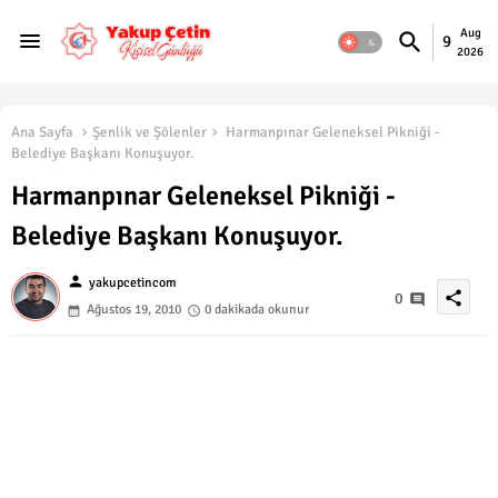
Aug
9
2026
Ana Sayfa
Şenlik ve Şölenler
Harmanpınar Geleneksel Pikniği -
Belediye Başkanı Konuşuyor.
Harmanpınar Geleneksel Pikniği -
Belediye Başkanı Konuşuyor.
person
yakupcetincom
share
0
Ağustos 19, 2010
0 dakikada okunur