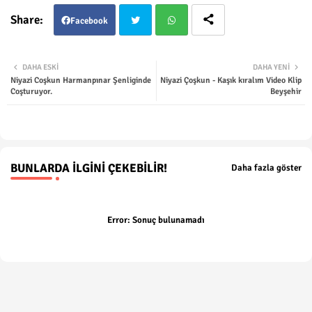
Facebook
Twit
Wha
DAHA ESKI
DAHA YENI
Niyazi Coşkun Harmanpınar Şenliginde
Niyazi Çoşkun - Kaşık kıralım Video Klip
ter
tsap
Coşturuyor.
Beyşehir
p
BUNLARDA İLGINI ÇEKEBILIR!
Daha fazla göster
Error:
Sonuç bulunamadı