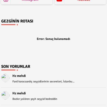
GEZGININ ROTASI
Error:
Sonuç bulunamadı
SON YORUMLAR
Hz mehdi
Fard karacaardıç seyyidlerinin secereleri, İstanbu...
Hz mehdi
Bozkır yolören şeyh seyyid bedreddin