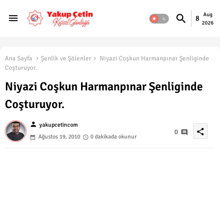
Aug
8
2026
Ana Sayfa
Şenlik ve Şölenler
Niyazi Coşkun Harmanpınar Şenliginde
Coşturuyor.
Niyazi Coşkun Harmanpınar Şenliginde
Coşturuyor.
person
yakupcetincom
share
0
Ağustos 19, 2010
0 dakikada okunur