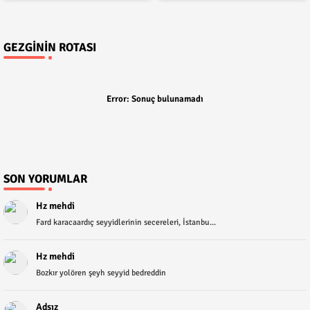
GEZGININ ROTASI
Error:
Sonuç bulunamadı
SON YORUMLAR
Hz mehdi
Fard karacaardıç seyyidlerinin secereleri, İstanbu...
Hz mehdi
Bozkır yolören şeyh seyyid bedreddin
Adsız