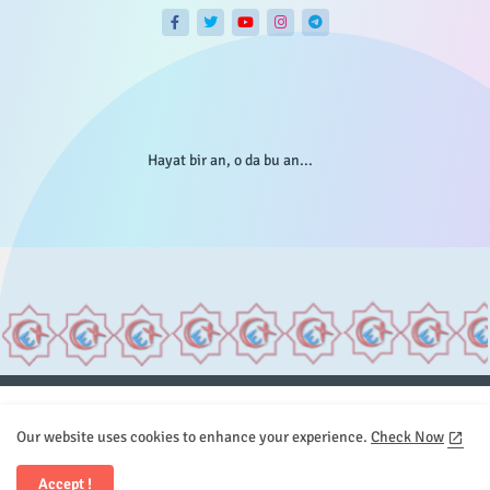
Hayat bir an, o da bu an...
Anasayfa
Hakkımızda
Gizlilik Telif
İstatistikler
Our website uses cookies to enhance your experience.
Check Now
Sitemap
İletişim
Accept !