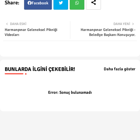
Facebook
Twit
Wha
DAHA ESKI
DAHA YENI
Harmanpınar Geleneksel Pikniği
Harmanpınar Geleneksel Pikniği -
ter
tsap
Videoları
Belediye Başkanı Konuşuyor.
p
BUNLARDA İLGINI ÇEKEBILIR!
Daha fazla göster
Error:
Sonuç bulunamadı