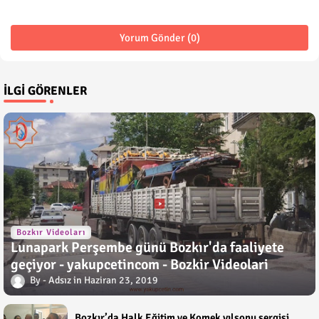
Yorum Gönder (0)
İLGI GÖRENLER
Bozkır Videoları
Lunapark Perşembe günü Bozkır'da faaliyete
geçiyor - yakupcetincom - Bozkir Videolari
Adsız
Haziran 23, 2019
Bozkır’da Halk Eğitim ve Komek yılsonu sergisi