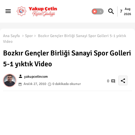
Aug
7
2026
Ana Sayfa
Spor
Bozkır Gençler Birliği Sanayi Spor Golleri 5-1 yıktık
Video
Bozkır Gençler Birliği Sanayi Spor Golleri
5-1 yıktık Video
person
yakupcetincom
share
0
Aralık 27, 2010
0 dakikada okunur