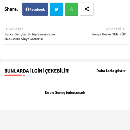
Facebook
Twit
Wha
DAHA ESKI
DAHA YENI
Bozkır Gençler Birliği Sanayi Spor
konya Bozkir YENIKÖY
ter
tsap
26.12.2010 Slayt Gösterisi
p
BUNLARDA İLGINI ÇEKEBILIR!
Daha fazla göster
Error:
Sonuç bulunamadı