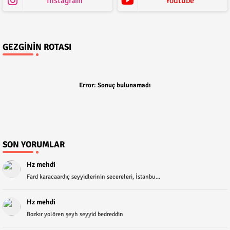
Instagram
Youtube
GEZGININ ROTASI
Error:
Sonuç bulunamadı
SON YORUMLAR
Hz mehdi
Fard karacaardıç seyyidlerinin secereleri, İstanbu...
Hz mehdi
Bozkır yolören şeyh seyyid bedreddin