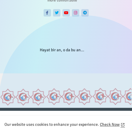
more comfortable
Hayat bir an, o da bu an...
Anasayfa
Hakkımızda
Gizlilik Telif
İstatistikler
Our website uses cookies to enhance your experience.
Check Now
Sitemap
İletişim