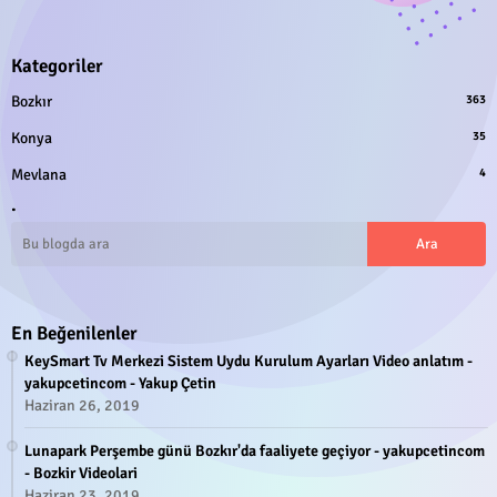
Kategoriler
Bozkır
363
Konya
35
Mevlana
4
.
En Beğenilenler
KeySmart Tv Merkezi Sistem Uydu Kurulum Ayarları Video anlatım -
yakupcetincom - Yakup Çetin
Haziran 26, 2019
Lunapark Perşembe günü Bozkır'da faaliyete geçiyor - yakupcetincom
- Bozkir Videolari
Haziran 23, 2019