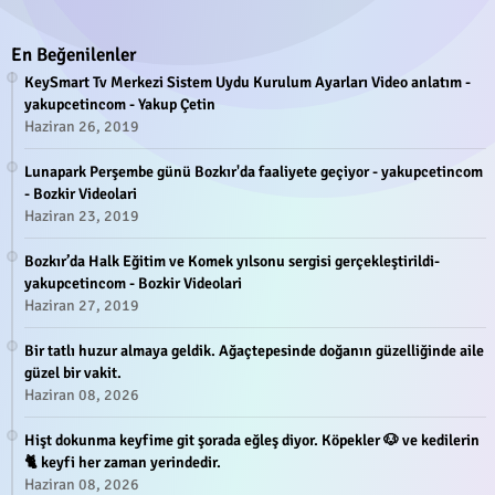
En Beğenilenler
KeySmart Tv Merkezi Sistem Uydu Kurulum Ayarları Video anlatım -
yakupcetincom - Yakup Çetin
Haziran 26, 2019
Lunapark Perşembe günü Bozkır'da faaliyete geçiyor - yakupcetincom
- Bozkir Videolari
Haziran 23, 2019
Bozkır’da Halk Eğitim ve Komek yılsonu sergisi gerçekleştirildi-
yakupcetincom - Bozkir Videolari
Haziran 27, 2019
Bir tatlı huzur almaya geldik. Ağaçtepesinde doğanın güzelliğinde aile
güzel bir vakit.
Haziran 08, 2026
Hişt dokunma keyfime git şorada eğleş diyor. Köpekler 🐶 ve kedilerin
🐈 keyfi her zaman yerindedir.
Haziran 08, 2026