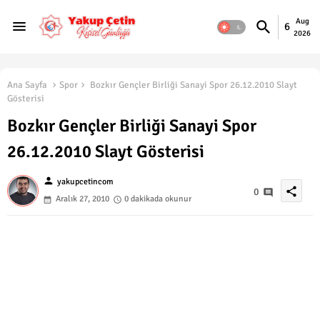
Aug
6
2026
Ana Sayfa
Spor
Bozkır Gençler Birliği Sanayi Spor 26.12.2010 Slayt
Gösterisi
Bozkır Gençler Birliği Sanayi Spor
26.12.2010 Slayt Gösterisi
person
yakupcetincom
share
0
Aralık 27, 2010
0 dakikada okunur