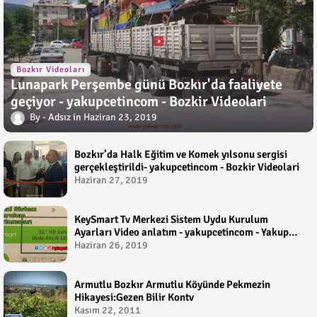
Bozkır Videoları
Lunapark Perşembe günü Bozkır'da faaliyete
geçiyor - yakupcetincom - Bozkir Videolari
Adsız
Haziran 23, 2019
Bozkır’da Halk Eğitim ve Komek yılsonu sergisi
gerçekleştirildi- yakupcetincom - Bozkir Videolari
Haziran 27, 2019
KeySmart Tv Merkezi Sistem Uydu Kurulum
Ayarları Video anlatım - yakupcetincom - Yakup
Çetin
Haziran 26, 2019
Armutlu Bozkır Armutlu Köyünde Pekmezin
Hikayesi:Gezen Bilir Kontv
Kasım 22, 2011