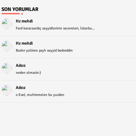
SON YORUMLAR
Hz mehdi
Fard karacaardıç seyyidlerinin secereleri, İstanbu...
Hz mehdi
Bozkır yolören şeyh seyyid bedreddin
Adsız
neden olmasin:)
Adsız
o Evet, muhtemelen bu yuzden