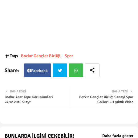
Tags
Bozkır Gençler Birliği
Spor
Facebook
Twit
Wha
DAHA ESKI
DAHA YENI
Bozkır Asar Tepe Görünümleri
Bozkır Gençler Birliği Sanayi Spor
ter
tsap
24.12.2010 Slayt
Golleri 5-1 yıktık Video
p
BUNLARDA İLGINI ÇEKEBILIR!
Daha fazla göster