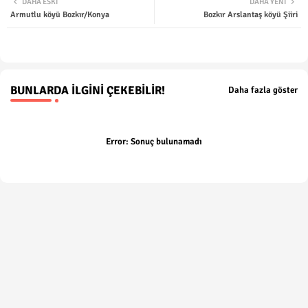
DAHA ESKI
DAHA YENI
Armutlu köyü Bozkır/Konya
Bozkır Arslantaş köyü Şiiri
ter
tsap
p
BUNLARDA İLGINI ÇEKEBILIR!
Daha fazla göster
Error:
Sonuç bulunamadı