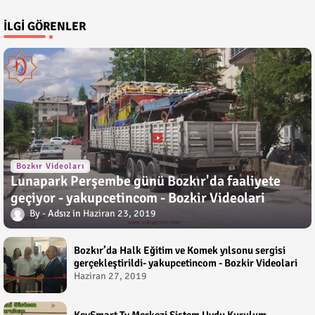
İLGI GÖRENLER
Bozkır Videoları
Lunapark Perşembe günü Bozkır'da faaliyete
geçiyor - yakupcetincom - Bozkir Videolari
Adsız
Haziran 23, 2019
Bozkır’da Halk Eğitim ve Komek yılsonu sergisi
gerçekleştirildi- yakupcetincom - Bozkir Videolari
Haziran 27, 2019
KeySmart Tv Merkezi Sistem Uydu Kurulum