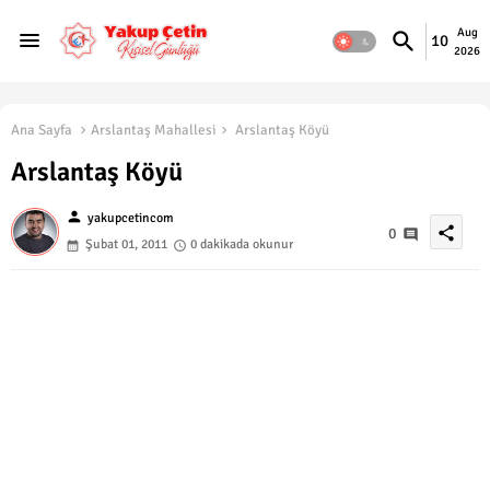
Aug
10
2026
Ana Sayfa
Arslantaş Mahallesi
Arslantaş Köyü
Arslantaş Köyü
person
yakupcetincom
share
0
Şubat 01, 2011
0 dakikada okunur