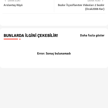
DAHA ESKI
DAHA YENI
Arslantaş Köyü
Bozkır İlçesiTanıtım Videoları 2 bozkir
ter
tsap
(Ocak2008-Kar)
p
BUNLARDA İLGINI ÇEKEBILIR!
Daha fazla göster
Error:
Sonuç bulunamadı