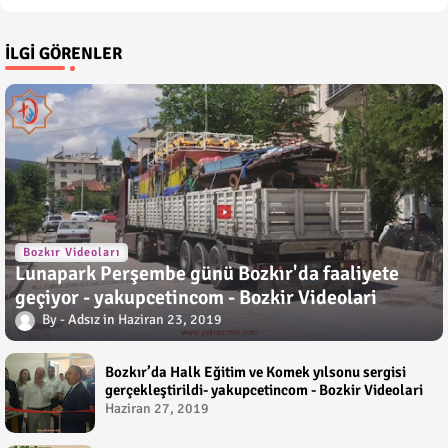
İLGI GÖRENLER
Bozkır Videoları
Lunapark Perşembe günü Bozkır'da faaliyete
geçiyor - yakupcetincom - Bozkir Videolari
Adsız
Haziran 23, 2019
Bozkır’da Halk Eğitim ve Komek yılsonu sergisi
gerçekleştirildi- yakupcetincom - Bozkir Videolari
Haziran 27, 2019