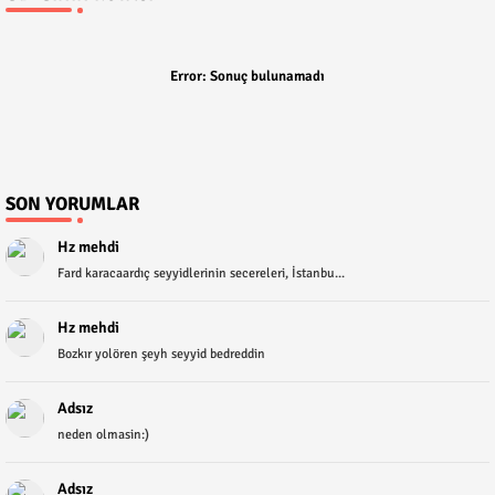
Error:
Sonuç bulunamadı
SON YORUMLAR
Hz mehdi
Fard karacaardıç seyyidlerinin secereleri, İstanbu...
Hz mehdi
Bozkır yolören şeyh seyyid bedreddin
Adsız
neden olmasin:)
Adsız