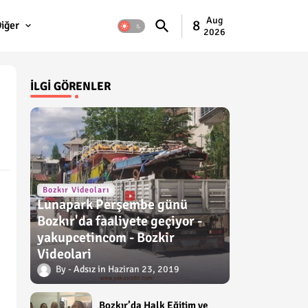
Aug
8
iğer
2026
İLGI GÖRENLER
Bozkır Videoları
Lunapark Perşembe günü
Bozkır'da faaliyete geçiyor -
yakupcetincom - Bozkir
Videolari
Adsız
Haziran 23, 2019
Bozkır’da Halk Eğitim ve