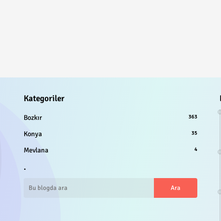
Kategoriler
Bozkır
363
Konya
35
Mevlana
4
.