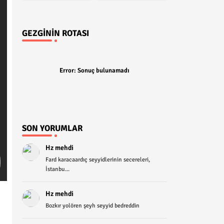
GEZGININ ROTASI
Error:
Sonuç bulunamadı
SON YORUMLAR
Hz mehdi
Fard karacaardıç seyyidlerinin secereleri,
İstanbu...
Hz mehdi
Bozkır yolören şeyh seyyid bedreddin