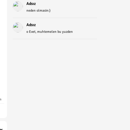
Adsız
neden olmasin:)
Adsız
o Evet, muhtemelen bu yuzden
ı
er