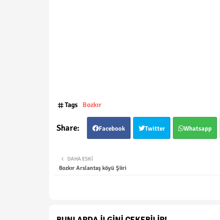
Tags
Bozkır
Facebook
Twitter
Whatsapp
DAHA ESKI
Bozkır Arslantaş köyü Şiiri
BUNLARDA İLGINI ÇEKEBILIR!