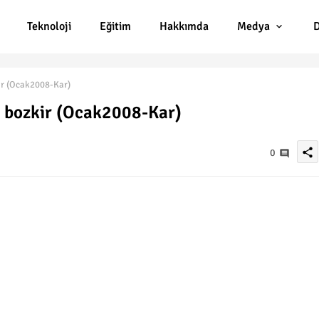
Teknoloji
Eğitim
Hakkımda
Medya
D
ir (Ocak2008-Kar)
 2 bozkir (Ocak2008-Kar)
share
0