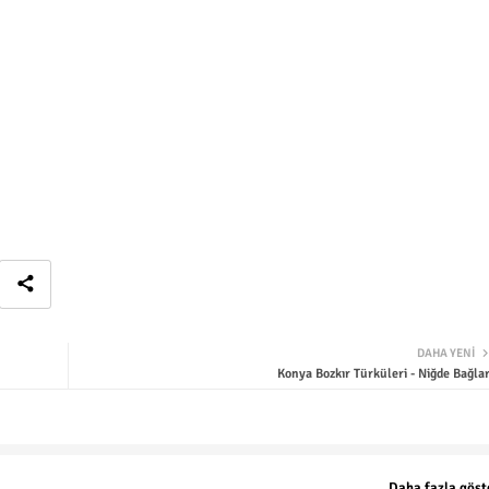
DAHA YENI
Konya Bozkır Türküleri - Niğde Bağlar
Daha fazla göst