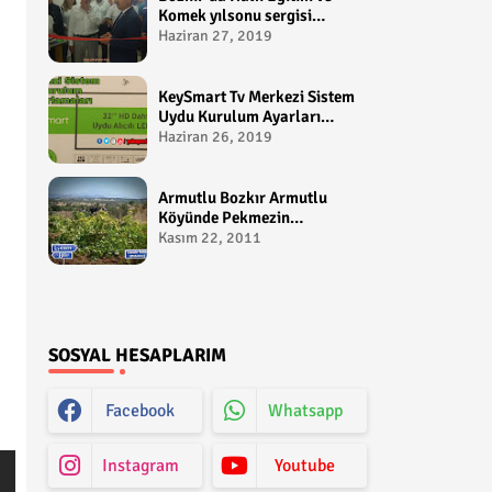
Komek yılsonu sergisi
gerçekleştirildi-
Haziran 27, 2019
yakupcetincom - Bozkir
Videolari
KeySmart Tv Merkezi Sistem
Uydu Kurulum Ayarları
Video anlatım -
Haziran 26, 2019
yakupcetincom - Yakup
Çetin
Armutlu Bozkır Armutlu
Köyünde Pekmezin
Hikayesi:Gezen Bilir Kontv
Kasım 22, 2011
SOSYAL HESAPLARIM
Facebook
Whatsapp
Instagram
Youtube