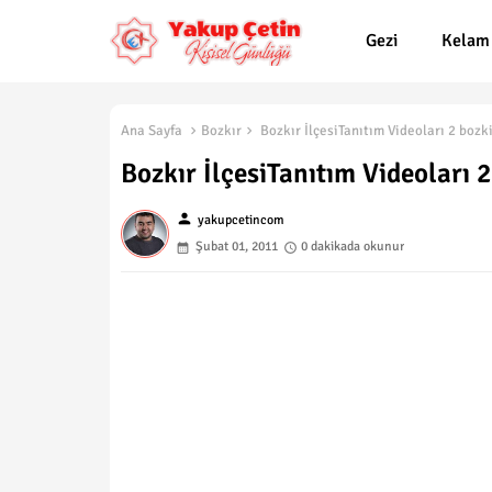
Gezi
Kelam
Ana Sayfa
Bozkır
Bozkır İlçesiTanıtım Videoları 2 bozk
Bozkır İlçesiTanıtım Videoları
person
yakupcetincom
Şubat 01, 2011
0 dakikada okunur