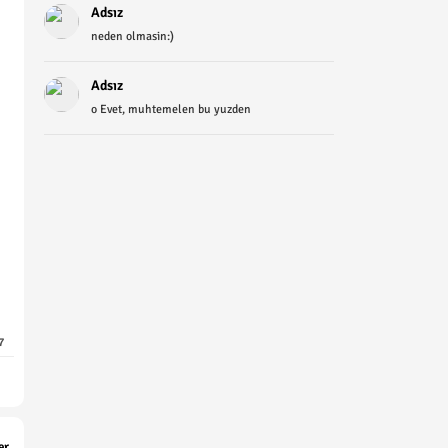
Adsız
neden olmasin:)
Adsız
o Evet, muhtemelen bu yuzden
7
er