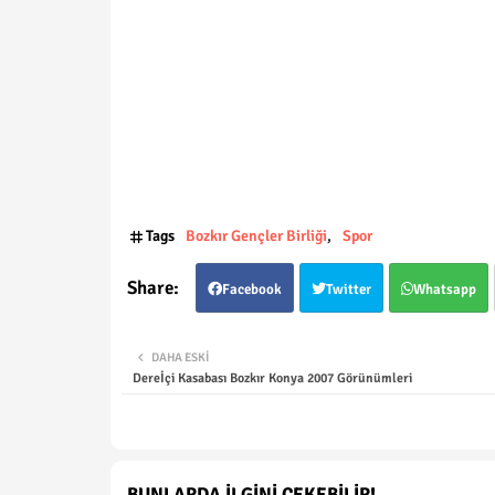
Tags
Bozkır Gençler Birliği
Spor
Facebook
Twitter
Whatsapp
DAHA ESKI
Dereİçi Kasabası Bozkır Konya 2007 Görünümleri
BUNLARDA İLGINI ÇEKEBILIR!