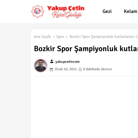
Gezi
Kelam
Ana Sayfa
Spor
Bozkir Spor Şampiyonluk kutlamaları 
Bozkir Spor Şampiyonluk kutl
person
yakupcetincom
Ocak 10, 2011
0 dakikada okunur