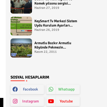
Komek yılsonu sergisi
gerçekleştirildi-
Haziran 27, 2019
yakupcetincom - Bozkir
Videolari
KeySmart Tv Merkezi Sistem
Uydu Kurulum Ayarları
Video anlatım -
Haziran 26, 2019
yakupcetincom - Yakup
Çetin
Armutlu Bozkır Armutlu
Köyünde Pekmezin
Hikayesi:Gezen Bilir Kontv
Kasım 22, 2011
SOSYAL HESAPLARIM
Facebook
Whatsapp
Instagram
Youtube