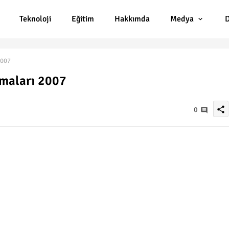
Teknoloji
Eğitim
Hakkımda
Medya
D
2007
amaları 2007
share
0