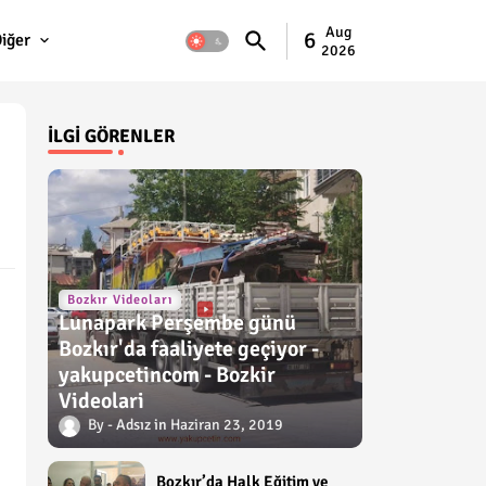
Aug
6
iğer
2026
İLGI GÖRENLER
Bozkır Videoları
Lunapark Perşembe günü
Bozkır'da faaliyete geçiyor -
yakupcetincom - Bozkir
Videolari
Adsız
Haziran 23, 2019
Bozkır’da Halk Eğitim ve