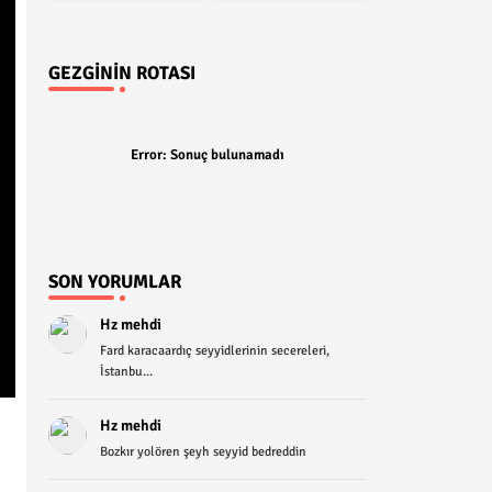
GEZGININ ROTASI
Error:
Sonuç bulunamadı
SON YORUMLAR
Hz mehdi
Fard karacaardıç seyyidlerinin secereleri,
İstanbu...
Hz mehdi
Bozkır yolören şeyh seyyid bedreddin