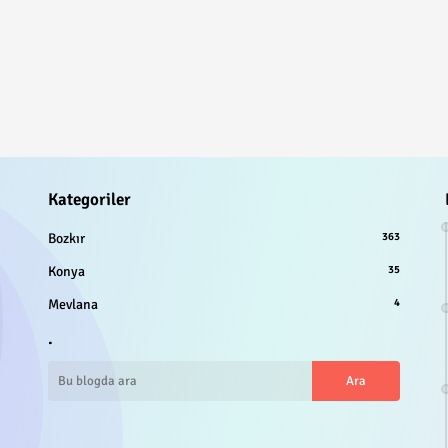
Kategoriler
Bozkır
363
Konya
35
Mevlana
4
.