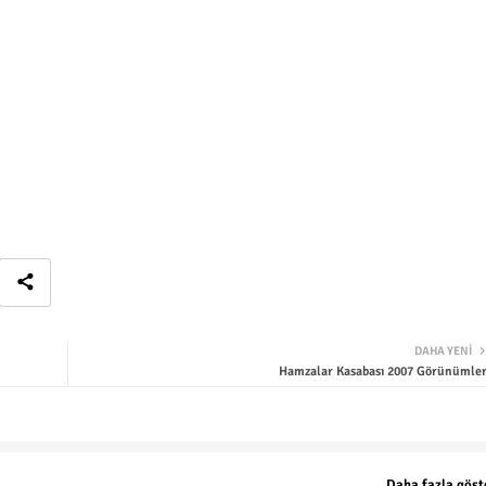
DAHA YENI
Hamzalar Kasabası 2007 Görünümler
Daha fazla göst