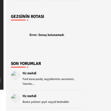
GEZGININ ROTASI
Error:
Sonuç bulunamadı
SON YORUMLAR
Hz mehdi
Fard karacaardıç seyyidlerinin secereleri,
İstanbu...
Hz mehdi
Bozkır yolören şeyh seyyid bedreddin