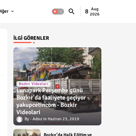
Aug
8
iğer
2026
İLGI GÖRENLER
Bozkır Videoları
Lunapark Perşembe günü
Bozkır'da faaliyete geçiyor -
yakupcetincom - Bozkir
Videolari
Adsız
Haziran 23, 2019
Bozkır’da Halk Eğitim ve