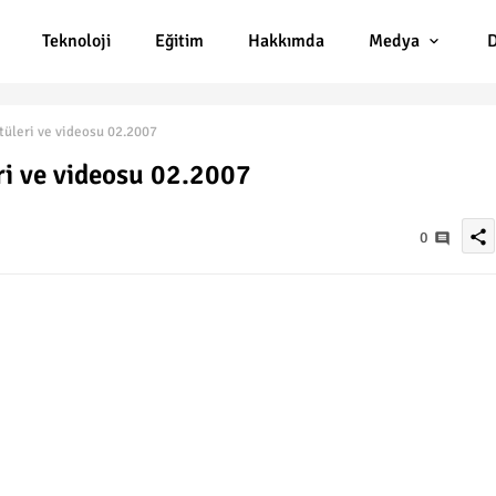
Teknoloji
Eğitim
Hakkımda
Medya
D
üleri ve videosu 02.2007
ri ve videosu 02.2007
share
0