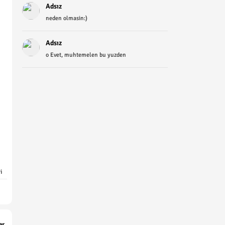
Adsız
neden olmasin:)
Adsız
o Evet, muhtemelen bu yuzden
i
er