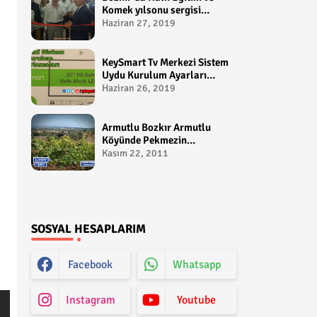
Komek yılsonu sergisi
gerçekleştirildi-
Haziran 27, 2019
yakupcetincom - Bozkir
Videolari
KeySmart Tv Merkezi Sistem
Uydu Kurulum Ayarları
Video anlatım -
Haziran 26, 2019
yakupcetincom - Yakup
Çetin
Armutlu Bozkır Armutlu
Köyünde Pekmezin
Hikayesi:Gezen Bilir Kontv
Kasım 22, 2011
SOSYAL HESAPLARIM
Facebook
Whatsapp
Instagram
Youtube