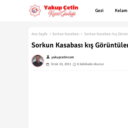
Gezi
Kelam
Ana Sayfa
Sorkun Kasabası
Sorkun Kasabası kış Görünt
Sorkun Kasabası kış Görüntüle
person
yakupcetincom
Ocak 10, 2011
0 dakikada okunur