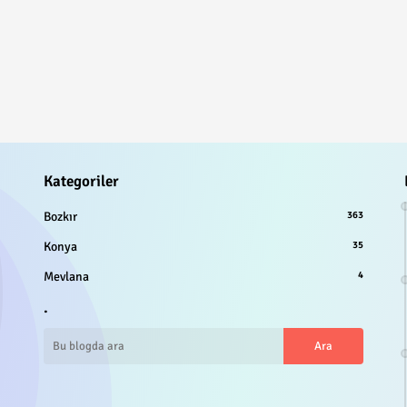
Kategoriler
Bozkır
363
Konya
35
Mevlana
4
.