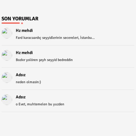
SON YORUMLAR
Hz mehdi
Fard karacaardıç seyyidlerinin secereleri, İstanbu...
Hz mehdi
Bozkır yolören şeyh seyyid bedreddin
Adsız
neden olmasin:)
Adsız
o Evet, muhtemelen bu yuzden