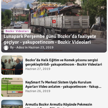
Bozkır Videoları
Lunapark Perşembe günü Bozkır'da faaliyete
geçiyor - yakupcetincom - Bozkir Videolari
Adsız
Haziran 23, 2019
Bozkır’da Halk Eğitim ve Komek yılsonu sergisi
gerçekleştirildi- yakupcetincom - Bozkir Videolari
Haziran 27, 2019
KeySmart Tv Merkezi Sistem Uydu Kurulum
Ayarları Video anlatım - yakupcetincom - Yakup
Çetin
Haziran 26, 2019
Armutlu Bozkır Armutlu Köyünde Pekmezin