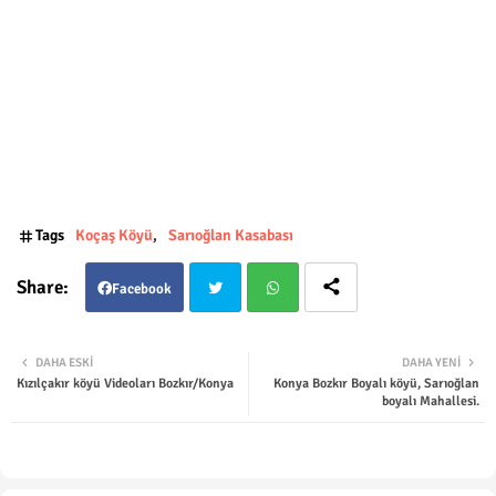
Tags
Koçaş Köyü
Sarıoğlan Kasabası
Facebook
Twit
Wha
DAHA ESKI
DAHA YENI
Kızılçakır köyü Videoları Bozkır/Konya
Konya Bozkır Boyalı köyü, Sarıoğlan
ter
tsap
boyalı Mahallesi.
p