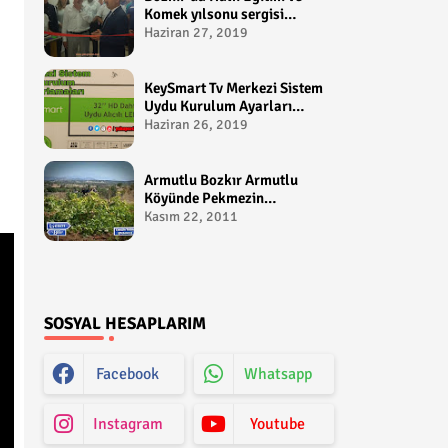
Komek yılsonu sergisi
gerçekleştirildi-
Haziran 27, 2019
yakupcetincom - Bozkir
Videolari
KeySmart Tv Merkezi Sistem
Uydu Kurulum Ayarları
Video anlatım -
Haziran 26, 2019
yakupcetincom - Yakup
Çetin
Armutlu Bozkır Armutlu
Köyünde Pekmezin
Hikayesi:Gezen Bilir Kontv
Kasım 22, 2011
SOSYAL HESAPLARIM
Facebook
Whatsapp
Instagram
Youtube