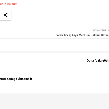
lan Kasabası
DAHA YENI
Bozkır Koçaş köyü Merhum Gülsüm Karac
Daha fazla göst
rror:
Sonuç bulunamadı