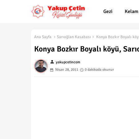
Gezi
Kelam
Ana Sayfa
Sarıoğlan Kasabası
Konya Bozkır Boyalı köyü
Konya Bozkır Boyalı köyü, Sarı
person
yakupcetincom
Nisan 28, 2011
0 dakikada okunur