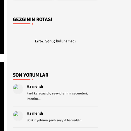
GEZGININ ROTASI
Error:
Sonuç bulunamadı
SON YORUMLAR
Hz mehdi
Fard karacaardıç seyyidlerinin secereleri,
İstanbu...
Hz mehdi
Bozkır yolören şeyh seyyid bedreddin