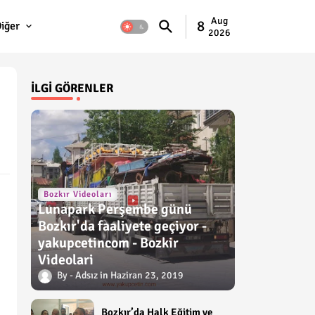
Aug
8
iğer
2026
İLGI GÖRENLER
Bozkır Videoları
Lunapark Perşembe günü
Bozkır'da faaliyete geçiyor -
yakupcetincom - Bozkir
Videolari
Adsız
Haziran 23, 2019
Bozkır’da Halk Eğitim ve