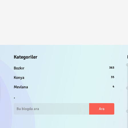
Kategoriler
Bozkır
363
Konya
35
Mevlana
4
.