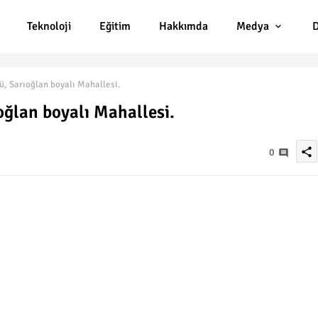
Teknoloji
Eğitim
Hakkımda
Medya
D
, Sarıoğlan boyalı Mahallesi.
oğlan boyalı Mahallesi.
share
0