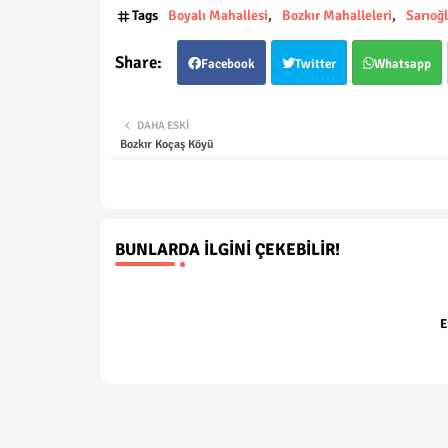
Tags
Boyalı Mahallesi
Bozkır Mahalleleri
Sarıoğ
Facebook
Twitter
Whatsapp
DAHA ESKI
Bozkır Koçaş Köyü
BUNLARDA İLGINI ÇEKEBILIR!
E