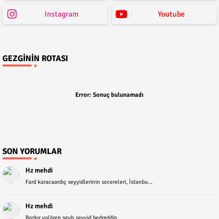
Instagram
Youtube
GEZGININ ROTASI
Error:
Sonuç bulunamadı
SON YORUMLAR
Hz mehdi
Fard karacaardıç seyyidlerinin secereleri, İstanbu...
Hz mehdi
Bozkır yolören şeyh seyyid bedreddin