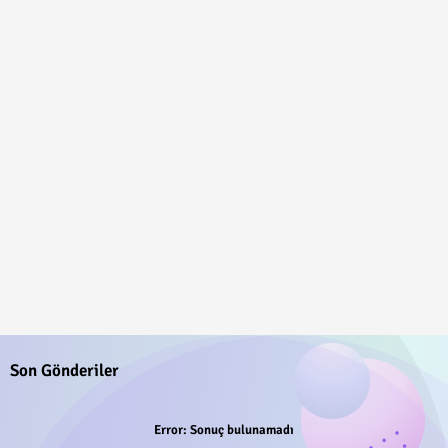
Son Gönderiler
Error:
Sonuç bulunamadı