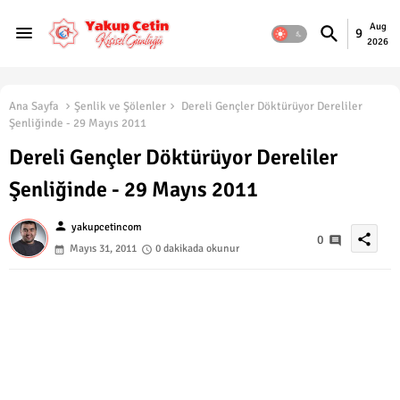
Aug
9
2026
Ana Sayfa
Şenlik ve Şölenler
Dereli Gençler Döktürüyor Dereliler
Şenliğinde - 29 Mayıs 2011
Dereli Gençler Döktürüyor Dereliler
Şenliğinde - 29 Mayıs 2011
person
yakupcetincom
share
0
Mayıs 31, 2011
0 dakikada okunur