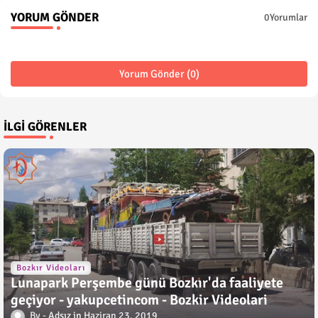
YORUM GÖNDER
0Yorumlar
Yorum Gönder (0)
İLGI GÖRENLER
Bozkır Videoları
Lunapark Perşembe günü Bozkır'da faaliyete
geçiyor - yakupcetincom - Bozkir Videolari
Adsız
Haziran 23, 2019