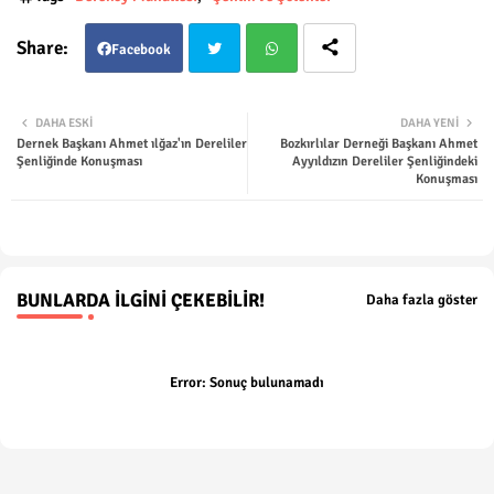
Facebook
Twit
Wha
DAHA ESKI
DAHA YENI
Dernek Başkanı Ahmet ılğaz'ın Dereliler
Bozkırlılar Derneği Başkanı Ahmet
ter
tsap
Şenliğinde Konuşması
Ayyıldızın Dereliler Şenliğindeki
Konuşması
p
BUNLARDA İLGINI ÇEKEBILIR!
Daha fazla göster
Error:
Sonuç bulunamadı