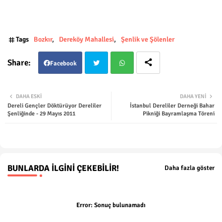
Tags
Bozkır
Dereköy Mahallesi
Şenlik ve Şölenler
Facebook
Twit
Wha
DAHA ESKI
DAHA YENI
Dereli Gençler Döktürüyor Dereliler
İstanbul Dereliler Derneği Bahar
ter
tsap
Şenliğinde - 29 Mayıs 2011
Pikniği Bayramlaşma Töreni
p
BUNLARDA İLGINI ÇEKEBILIR!
Daha fazla göster
Error:
Sonuç bulunamadı