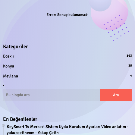
Error:
Sonuç bulunamadı
Kategoriler
Bozkır
363
Konya
35
Mevlana
4
.
En Beğenilenler
KeySmart Tv Merkezi Sistem Uydu Kurulum Ayarları Video anlatım -
yakupcetincom - Yakup Çetin