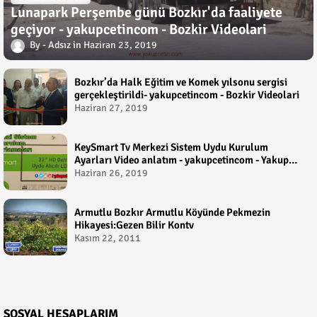
Lunapark Perşembe günü Bozkır'da faaliyete
geçiyor - yakupcetincom - Bozkir Videolari
Adsız
Haziran 23, 2019
Bozkır’da Halk Eğitim ve Komek yılsonu sergisi
gerçekleştirildi- yakupcetincom - Bozkir Videolari
Haziran 27, 2019
KeySmart Tv Merkezi Sistem Uydu Kurulum
Ayarları Video anlatım - yakupcetincom - Yakup
Çetin
Haziran 26, 2019
Armutlu Bozkır Armutlu Köyünde Pekmezin
Hikayesi:Gezen Bilir Kontv
Kasım 22, 2011
SOSYAL HESAPLARIM