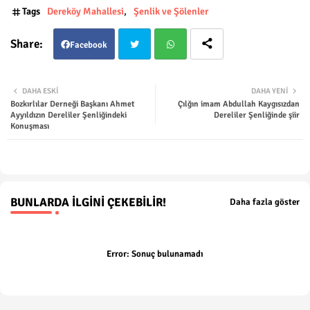
Tags
Dereköy Mahallesi
Şenlik ve Şölenler
Facebook
Twit
Wha
DAHA ESKI
DAHA YENI
Bozkırlılar Derneği Başkanı Ahmet
Çılğın imam Abdullah Kaygısızdan
ter
tsap
Ayyıldızın Dereliler Şenliğindeki
Dereliler Şenliğinde şiir
Konuşması
p
BUNLARDA İLGINI ÇEKEBILIR!
Daha fazla göster
Error:
Sonuç bulunamadı