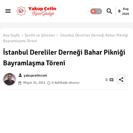
Aug
8
2026
Ana Sayfa
Şenlik ve Şölenler
İstanbul Dereliler Derneği Bahar Pikniği
Bayramlaşma Töreni
İstanbul Dereliler Derneği Bahar Pikniği
Bayramlaşma Töreni
person
yakupcetincom
share
0
Mayıs 31, 2011
0 dakikada okunur