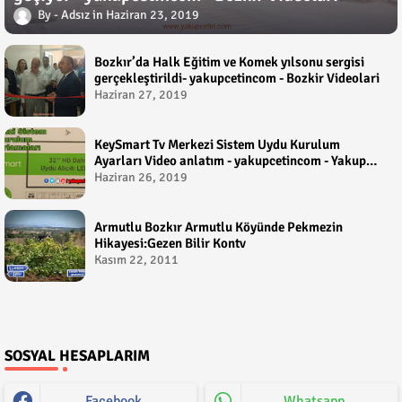
Adsız
Haziran 23, 2019
Bozkır’da Halk Eğitim ve Komek yılsonu sergisi
gerçekleştirildi- yakupcetincom - Bozkir Videolari
Haziran 27, 2019
KeySmart Tv Merkezi Sistem Uydu Kurulum
Ayarları Video anlatım - yakupcetincom - Yakup
Çetin
Haziran 26, 2019
Armutlu Bozkır Armutlu Köyünde Pekmezin
Hikayesi:Gezen Bilir Kontv
Kasım 22, 2011
SOSYAL HESAPLARIM
Facebook
Whatsapp