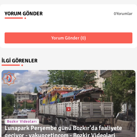
YORUM GÖNDER
0Yorumlar
Yorum Gönder (0)
İLGI GÖRENLER
Bozkır Videoları
Lunapark Perşembe günü Bozkır'da faaliyete
geçiyor - yakupcetincom - Bozkir Videolari