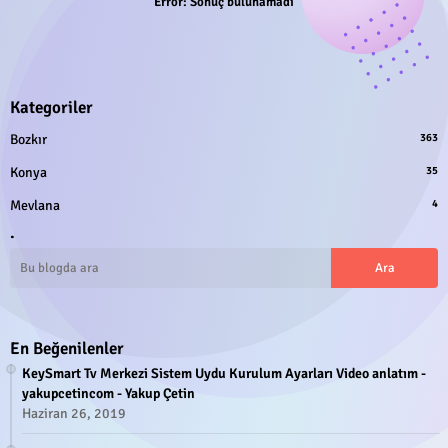
Error:
Sonuç bulunamadı
Kategoriler
Bozkır
363
Konya
35
Mevlana
4
.
En Beğenilenler
KeySmart Tv Merkezi Sistem Uydu Kurulum Ayarları Video anlatım -
yakupcetincom - Yakup Çetin
Haziran 26, 2019