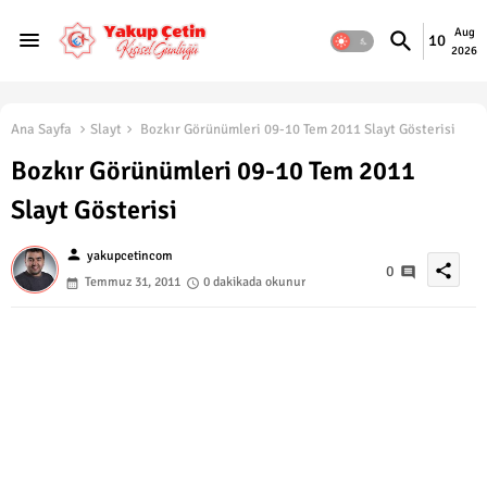
Aug
10
2026
Ana Sayfa
Slayt
Bozkır Görünümleri 09-10 Tem 2011 Slayt Gösterisi
Bozkır Görünümleri 09-10 Tem 2011
Slayt Gösterisi
person
yakupcetincom
share
0
Temmuz 31, 2011
0 dakikada okunur