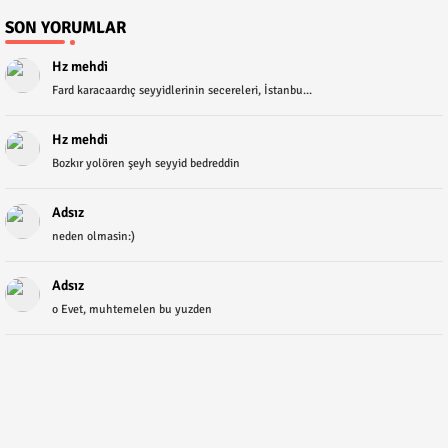
SON YORUMLAR
Hz mehdi
Fard karacaardıç seyyidlerinin secereleri, İstanbu...
Hz mehdi
Bozkır yolören şeyh seyyid bedreddin
Adsız
neden olmasin:)
Adsız
o Evet, muhtemelen bu yuzden