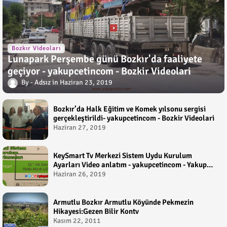
Bozkır Videoları
Lunapark Perşembe günü Bozkır'da faaliyete
geçiyor - yakupcetincom - Bozkir Videolari
Adsız
Haziran 23, 2019
Bozkır’da Halk Eğitim ve Komek yılsonu sergisi
gerçekleştirildi- yakupcetincom - Bozkir Videolari
Haziran 27, 2019
KeySmart Tv Merkezi Sistem Uydu Kurulum
Ayarları Video anlatım - yakupcetincom - Yakup
Çetin
Haziran 26, 2019
Armutlu Bozkır Armutlu Köyünde Pekmezin
Hikayesi:Gezen Bilir Kontv
Kasım 22, 2011