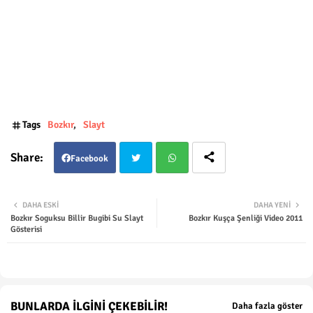
Tags
Bozkır
Slayt
Facebook
Twit
Wha
DAHA ESKI
DAHA YENI
Bozkır Soguksu Billir Bugibi Su Slayt
Bozkır Kuşça Şenliği Video 2011
ter
tsap
Gösterisi
p
BUNLARDA İLGINI ÇEKEBILIR!
Daha fazla göster