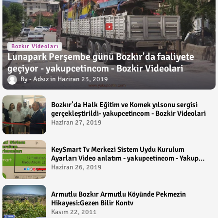
Bozkır Videoları
Lunapark Perşembe günü Bozkır'da faaliyete
geçiyor - yakupcetincom - Bozkir Videolari
Adsız
Haziran 23, 2019
Bozkır’da Halk Eğitim ve Komek yılsonu sergisi
gerçekleştirildi- yakupcetincom - Bozkir Videolari
Haziran 27, 2019
KeySmart Tv Merkezi Sistem Uydu Kurulum
Ayarları Video anlatım - yakupcetincom - Yakup
Çetin
Haziran 26, 2019
Armutlu Bozkır Armutlu Köyünde Pekmezin
Hikayesi:Gezen Bilir Kontv
Kasım 22, 2011